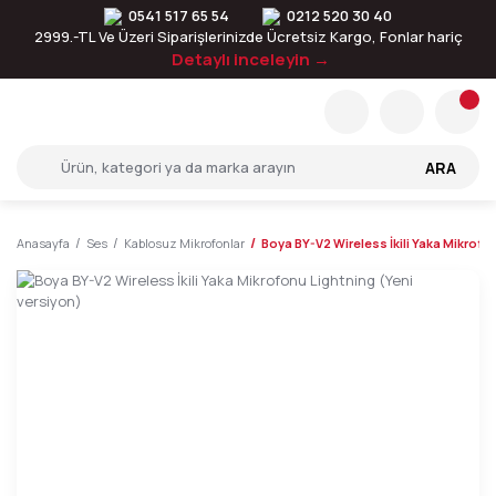
0541 517 65 54
0212 520 30 40
2999.-TL Ve Üzeri Siparişlerinizde Ücretsiz Kargo, Fonlar hariç
Detaylı inceleyin →
ARA
Anasayfa
Ses
Kablosuz Mikrofonlar
Boya BY-V2 Wireless İkili Yaka Mikrofo