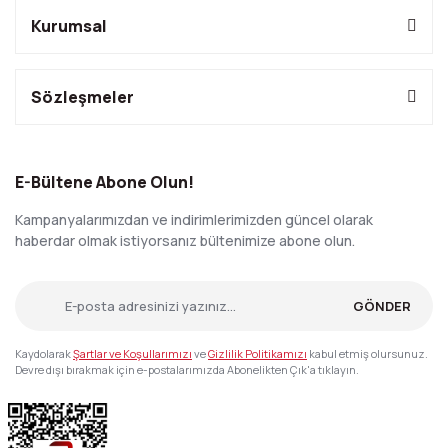
Kurumsal
Sözleşmeler
E-Bültene Abone Olun!
Kampanyalarımızdan ve indirimlerimizden güncel olarak
haberdar olmak istiyorsanız bültenimize abone olun.
GÖNDER
Kaydolarak
Şartlar ve Koşullarımızı
ve
Gizlilik Politikamızı
kabul etmiş olursunuz.
Devre dışı bırakmak için e-postalarımızda Abonelikten Çık'a tıklayın.