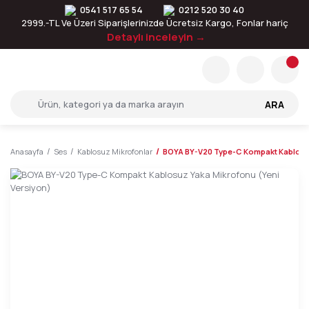
0541 517 65 54
0212 520 30 40
2999.-TL Ve Üzeri Siparişlerinizde Ücretsiz Kargo, Fonlar hariç
Detaylı inceleyin →
ARA
Anasayfa
Ses
Kablosuz Mikrofonlar
BOYA BY-V20 Type-C Kompakt Kablosuz