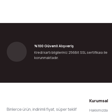
Bu ürünün fiyat bilgisi, resim, ürün açıklamalarında ve diğer konular
Görüş ve önerileriniz için teşekkür ederiz.
Ürün resmi kalitesiz, bozuk veya görüntülenemiyor.
Ürün açıklamasında eksik bilgiler bulunuyor.
Ürün bilgilerinde hatalar bulunuyor.
%100 Güvenli Alışveriş
Ürün fiyatı diğer sitelerden daha pahalı.
Kredi kartı bilgileriniz 256Bit SSL sertifikası ile
Bu ürüne benzer farklı alternatifler olmalı.
korunmaktadır.
Kurumsal
Binlerce ürün, indirimli fiyat, süper teklif
Hakkımızda