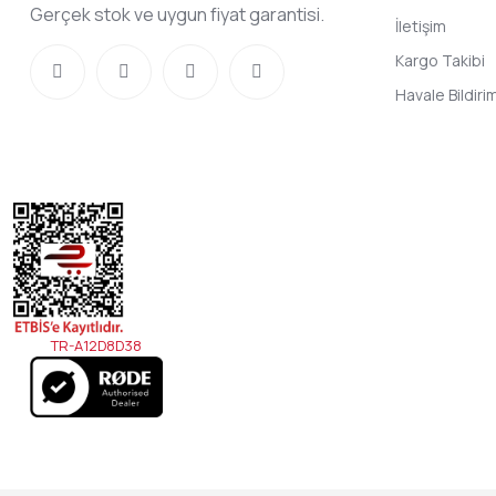
Gerçek stok ve uygun fiyat garantisi.
İletişim
Kargo Takibi
Havale Bildir
TR-A12D8D38