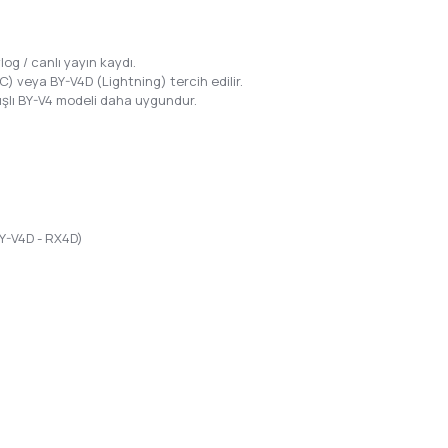
log / canlı yayın kaydı.
-C) veya BY-V4D (Lightning) tercih edilir.
ışlı BY-V4 modeli daha uygundur.
Y-V4D - RX4D)