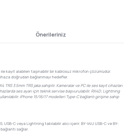
Önerileriniz
 ile kayıt alabilen taşınabilir bir kablosuz mikrofon çözümüdür.
ok cihaza doğrudan bağlanmayı hedefler.
4 TRS 3.5mm TRS jaka sahiptir. Kameralar ve PC ile ses kayıt cihazları
azlarda ses ayarı için teknik servise başvurulabilir. RX4D; Lightning
kullanılabilir. iPhone 15/16/17 modelleri Type-C bağlantı girişine sahip
, USB-C veya Lightning takılabilir alıcı içerir. BY-V4U USB-C ve BY-
 bağlantı sağlar.