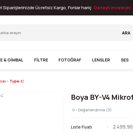
i Siparişlerinizde Ücretsiz Kargo, Fonlar hariç
Detaylı inceleyin
ARA
E & GİMBAL
FİLTRE
FOTOĞRAF
LENSLER
SES
ısı - Type-C
Boya BY-V4 Mikrof
0 - Değerlendirme (0)
2.499,90
Liste Fiyatı