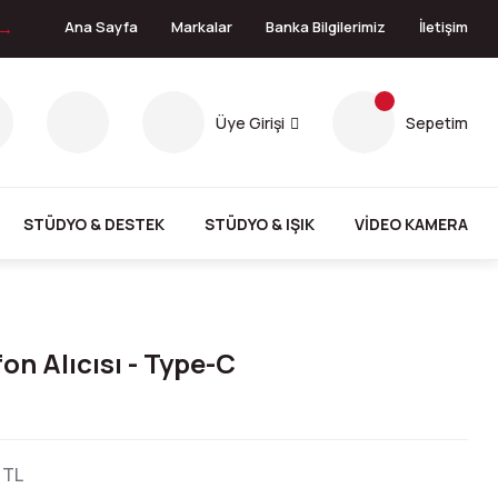
 →
Ana Sayfa
Markalar
Banka Bilgilerimiz
İletişim
Üye Girişi
Sepetim
STÜDYO & DESTEK
STÜDYO & IŞIK
VİDEO KAMERA
on Alıcısı - Type-C
 TL