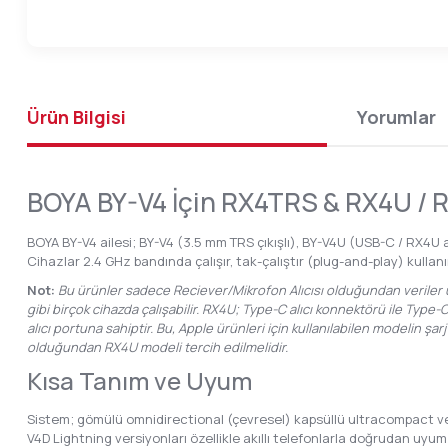
Ürün Bilgisi
Yorumlar
BOYA BY-V4 İçin RX4TRS & RX4U / R
BOYA BY-V4 ailesi; BY-V4 (3.5 mm TRS çıkışlı), BY-V4U (USB-C / RX4U al
Cihazlar 2.4 GHz bandında çalışır, tak-çalıştır (plug-and-play) kulla
Not:
Bu ürünler sadece Reciever/Mikrofon Alıcısı olduğundan veriler u
gibi birçok cihazda çalışabilir. RX4U; Type-C alıcı konnektörü ile Type
alıcı portuna sahiptir. Bu, Apple ürünleri için kullanılabilen modelin şar
olduğundan RX4U modeli tercih edilmelidir.
Kısa Tanım ve Uyum
Sistem; gömülü omnidirectional (çevresel) kapsüllü ultracompact verici
V4D Lightning versiyonları özellikle akıllı telefonlarla doğrudan uyum