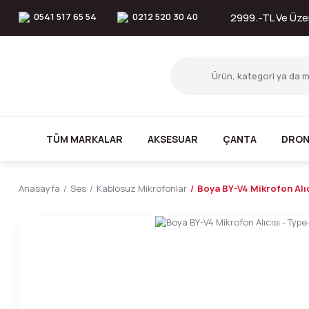
0541 517 65 54
0212 520 30 40
2999.-TL Ve Üzer
TÜM MARKALAR
AKSESUAR
ÇANTA
DRON
Anasayfa
Ses
Kablosuz Mikrofonlar
Boya BY-V4 Mikrofon Alıc