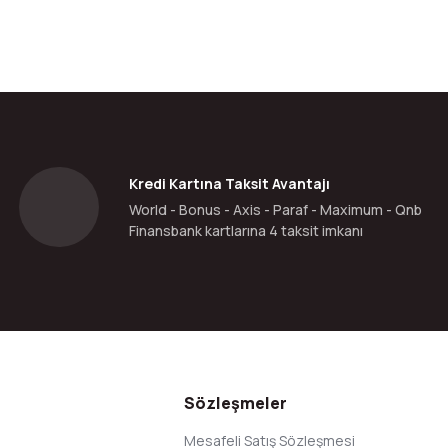
da yetersiz gördüğünüz noktaları öneri formunu kullanarak tarafımıza ilete
Bu ürüne ilk yorumu siz yapın!
Yorum Yaz
Kredi Kartına Taksit Avantajı
World - Bonus - Axis - Paraf - Maximum - Qnb
Finansbank kartlarına 4 taksit imkanı
Gönder
Sözleşmeler
Mesafeli Satış Sözleşmesi