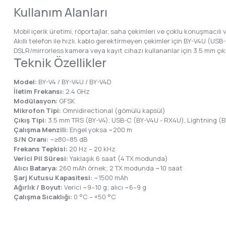
Kullanım Alanları
Mobil içerik üretimi, röportajlar, saha çekimleri ve çoklu konuşmacılı v
Akıllı telefon ile hızlı, kablo gerektirmeyen çekimler için BY-V4U (USB
DSLR/mirrorless kamera veya kayıt cihazı kullananlar için 3.5 mm çık
Teknik Özellikler
Model:
BY-V4 / BY-V4U / BY-V4D
İletim Frekansı:
2.4 GHz
Modülasyon:
GFSK
Mikrofon Tipi:
Omnidirectional (gömülü kapsül)
Çıkış Tipi:
3.5 mm TRS (BY-V4), USB-C (BY-V4U - RX4U), Lightning (B
Çalışma Menzili:
Engel yoksa ~200 m
S/N Oranı:
~≥80–85 dB
Frekans Tepkisi:
20 Hz – 20 kHz
Verici Pil Süresi:
Yaklaşık 6 saat (4 TX modunda)
Alıcı Batarya:
260 mAh örnek; 2 TX modunda ~10 saat
Şarj Kutusu Kapasitesi:
~1500 mAh
Ağırlık / Boyut:
Verici ~9–10 g; alıcı ~6–9 g
Çalışma Sıcaklığı:
0 °C – +50 °C