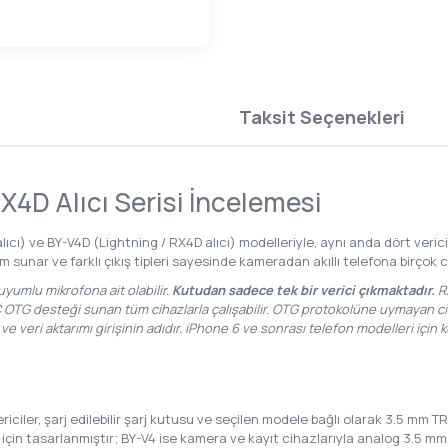
Taksit Seçenekleri
X4D Alıcı Serisi İncelemesi
ıcı) ve BY-V4D (Lightning / RX4D alıcı) modelleriyle, aynı anda dört verici
nım sunar ve farklı çıkış tipleri sayesinde kameradan akıllı telefona birç
yumlu mikrofona ait olabilir.
Kutudan sadece tek bir verici çıkmaktadır.
RX
-C OTG desteği sunan tüm cihazlarla çalışabilir. OTG protokolüne uymayan cih
j ve veri aktarımı girişinin adıdır. iPhone 6 ve sonrası telefon modelleri için 
ler, şarj edilebilir şarj kutusu ve seçilen modele bağlı olarak 3.5 mm TRS
 için tasarlanmıştır; BY-V4 ise kamera ve kayıt cihazlarıyla analog 3.5 mm