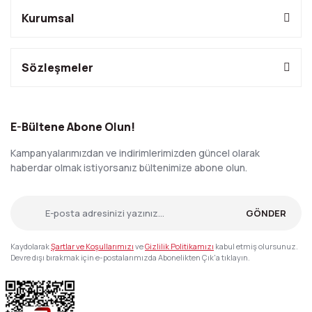
Kurumsal
Sözleşmeler
E-Bültene Abone Olun!
Kampanyalarımızdan ve indirimlerimizden güncel olarak
haberdar olmak istiyorsanız bültenimize abone olun.
GÖNDER
Kaydolarak
Şartlar ve Koşullarımızı
ve
Gizlilik Politikamızı
kabul etmiş olursunuz.
Devre dışı bırakmak için e-postalarımızda Abonelikten Çık'a tıklayın.