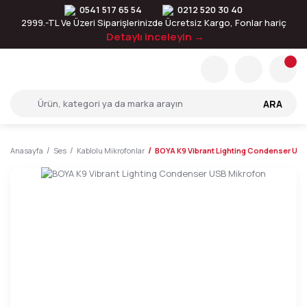
0541 517 65 54
0212 520 30 40
2999.-TL Ve Üzeri Siparişlerinizde Ücretsiz Kargo, Fonlar hariç
Detaylı inceleyin →
ARA
Anasayfa
Ses
Kablolu Mikrofonlar
BOYA K9 Vibrant Lighting Condenser US