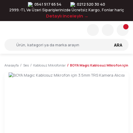
0541 517 65 54
0212 520 30 40
2999.-TL Ve Üzeri Siparişlerinizde Ücretsiz Kargo, Fonlar hariç
Detaylı inceleyin →
ARA
Anasayfa
Ses
Kablosuz Mikrofonlar
BOYA Magic Kablosuz Mikrofon için 3.