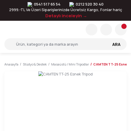
0541 517 65 54
0212 520 30 40
2999.-TL Ve Üzeri Siparişlerinizde Ücretsiz Kargo, Fonlar hariç
Detaylı inceleyin →
ARA
Anasayfa
Stüdyo & Destek
Masaüstü / Mini Tripodlar
CAMTEN TT-25 Esnek T