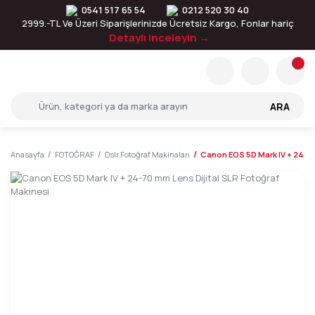
0541 517 65 54
0212 520 30 40
2999.-TL Ve Üzeri Siparişlerinizde Ücretsiz Kargo, Fonlar hariç
Detaylı inceleyin →
ARA
Anasayfa
FOTOĞRAF
Dslr Fotoğraf Makinaları
Canon EOS 5D Mark IV + 24-70