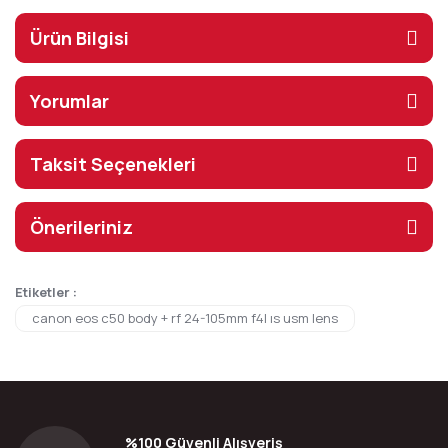
Ürün Bilgisi
Yorumlar
Taksit Seçenekleri
Önerileriniz
Etiketler :
canon eos c50 body + rf 24-105mm f4l ıs usm lens
%100 Güvenli Alışveriş