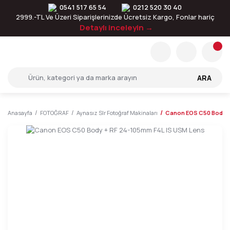
0541 517 65 54
0212 520 30 40
2999.-TL Ve Üzeri Siparişlerinizde Ücretsiz Kargo, Fonlar hariç
Detaylı inceleyin →
ARA
Anasayfa
FOTOĞRAF
Aynasız Slr Fotoğraf Makinaları
Canon EOS C50 Body +