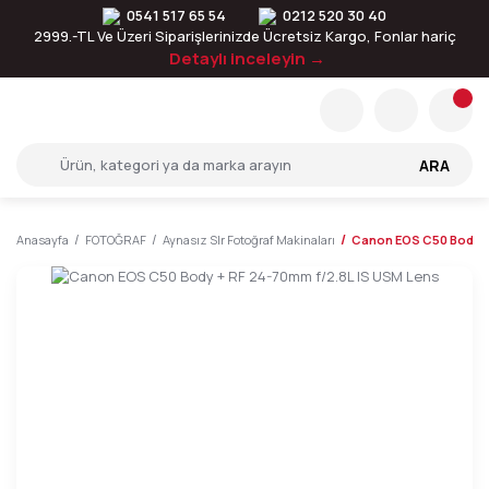
0541 517 65 54
0212 520 30 40
2999.-TL Ve Üzeri Siparişlerinizde Ücretsiz Kargo, Fonlar hariç
Detaylı inceleyin →
ARA
Anasayfa
FOTOĞRAF
Aynasız Slr Fotoğraf Makinaları
Canon EOS C50 Body +