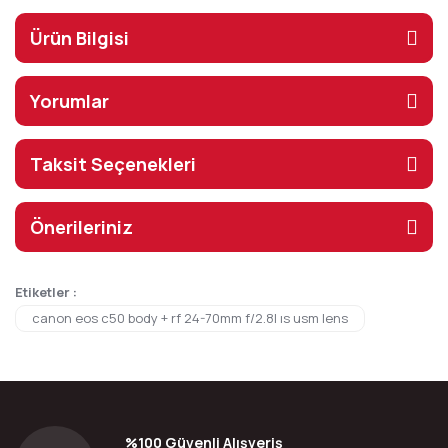
Ürün Bilgisi
Yorumlar
Taksit Seçenekleri
Önerileriniz
Etiketler :
canon eos c50 body + rf 24-70mm f/2.8l ıs usm lens
%100 Güvenli Alışveriş