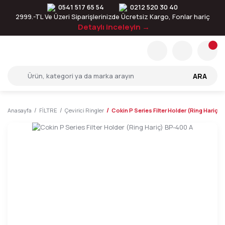
0541 517 65 54
0212 520 30 40
2999.-TL Ve Üzeri Siparişlerinizde Ücretsiz Kargo, Fonlar hariç
Detaylı inceleyin →
ARA
Anasayfa
FİLTRE
Çevirici Ringler
Cokin P Series Filter Holder (Ring Hariç)