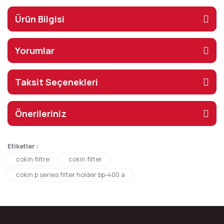
Ürün Bilgisi
Yorumlar
Taksit Seçenekleri
Önerileriniz
Etiketler :
cokin filtre
cokin filter
cokin p series filter holder bp-400 a