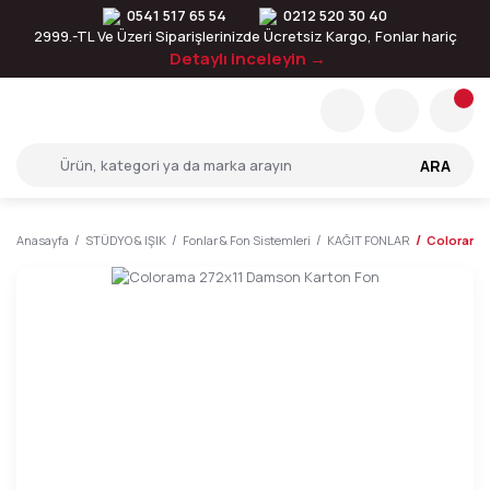
0541 517 65 54
0212 520 30 40
2999.-TL Ve Üzeri Siparişlerinizde Ücretsiz Kargo, Fonlar hariç
Detaylı inceleyin →
ARA
Anasayfa
STÜDYO & IŞIK
Fonlar & Fon Sistemleri
KAĞIT FONLAR
Colorama 