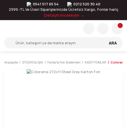
0541 517 65 54
0212 520 30 40
2999.-TL Ve Üzeri Siparişlerinizde Ücretsiz Kargo, Fonlar hariç
Detaylı inceleyin →
ARA
Anasayfa
STÜDYO & IŞIK
Fonlar & Fon Sistemleri
KAĞIT FONLAR
Colorama 2