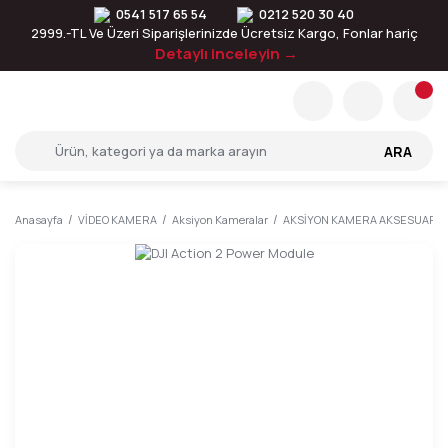
0541 517 65 54
0212 520 30 40
2999.-TL Ve Üzeri Siparişlerinizde Ücretsiz Kargo, Fonlar hariç
Detaylı inceleyin →
ARA
Anasayfa
VİDEO KAMERA
Aksiyon Kameralar
AKSİYON KAMERA AKSESUARLA