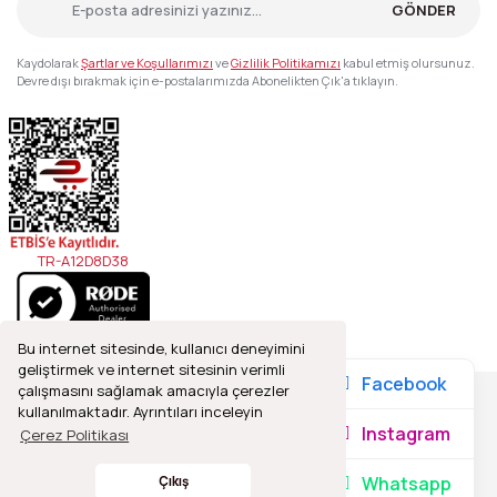
GÖNDER
Kaydolarak
Şartlar ve Koşullarımızı
ve
Gizlilik Politikamızı
kabul etmiş olursunuz.
Devre dışı bırakmak için e-postalarımızda Abonelikten Çık'a tıklayın.
TR-A12D8D38
Bu internet sitesinde, kullanıcı deneyimini
geliştirmek ve internet sitesinin verimli
Facebook
çalışmasını sağlamak amacıyla çerezler
kullanılmaktadır. Ayrıntıları inceleyin
2021© Refleks Fotoğrafçılık, Tüm Hakları Saklıdır.
Instagram
Çerez Politikası
Whatsapp
Çıkış