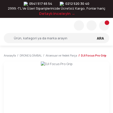
0541 517 65 54
0212 520 30 40
2999.-TL Ve Üzeri Siparişlerinizde Ücretsiz Kargo, Fonlar hariç
Detaylı inceleyin →
ARA
Anasayfa
DRONE & GİMBAL
Aksesuar ve Yedek Parça
DJI Focus Pro Grip