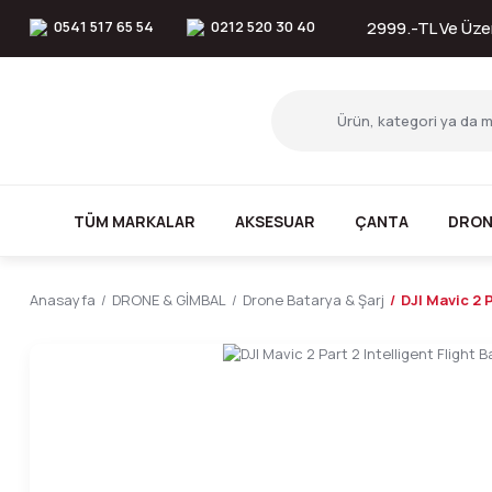
0541 517 65 54
0212 520 30 40
2999.-TL Ve Üzer
TÜM MARKALAR
AKSESUAR
ÇANTA
DRON
Anasayfa
DRONE & GİMBAL
Drone Batarya & Şarj
DJI Mavic 2 P