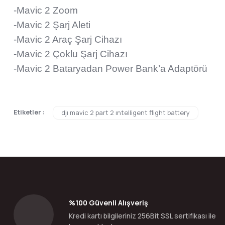
-Mavic 2 Zoom
-Mavic 2 Şarj Aleti
-Mavic 2 Araç Şarj Cihazı
-Mavic 2 Çoklu Şarj Cihazı
-Mavic 2 Bataryadan Power Bank’a Adaptörü
Bu ürünün fiyat bilgisi, resim, ürün açıklamalarında ve diğer konular
Etiketler :
djı mavic 2 part 2 ıntelligent flight battery
Görüş ve önerileriniz için teşekkür ederiz.
Ürün resmi kalitesiz, bozuk veya görüntülenemiyor.
Ürün açıklamasında eksik bilgiler bulunuyor.
Ürün bilgilerinde hatalar bulunuyor.
Ürün fiyatı diğer sitelerden daha pahalı.
Bu ürüne benzer farklı alternatifler olmalı.
%100 Güvenli Alışveriş
Kredi kartı bilgileriniz 256Bit SSL sertifikası ile