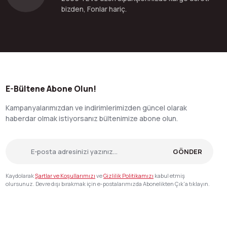
bizden, Fonlar hariç.
E-Bültene Abone Olun!
Kampanyalarımızdan ve indirimlerimizden güncel olarak
haberdar olmak istiyorsanız bültenimize abone olun.
GÖNDER
Kaydolarak
Şartlar ve Koşullarımızı
ve
Gizlilik Politikamızı
kabul etmiş
olursunuz. Devre dışı bırakmak için e-postalarımızda Abonelikten Çık'a tıklayın.