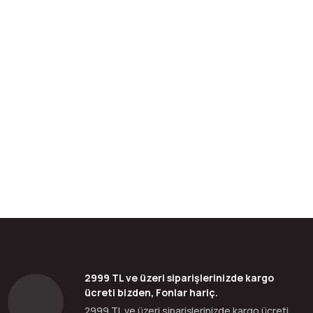
bilirsiniz.
2999 TL ve üzeri siparişlerinizde kargo
ücreti bizden, Fonlar hariç.
2999 TL ve üzeri siparişlerinizde kargo ücreti