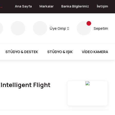
 →
Ana Sayfa
Markalar
Banka Bilgilerimiz
İletişim
Üye Girişi
Sepetim
STÜDYO & DESTEK
STÜDYO & IŞIK
VİDEO KAMERA
Intelligent Flight