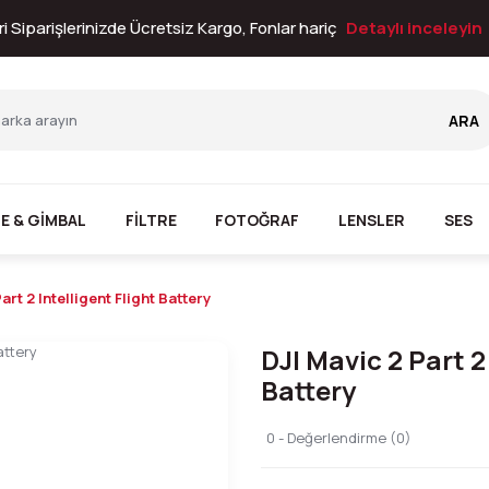
i Siparişlerinizde Ücretsiz Kargo, Fonlar hariç
Detaylı inceleyin
ARA
E & GİMBAL
FİLTRE
FOTOĞRAF
LENSLER
SES
art 2 Intelligent Flight Battery
DJI Mavic 2 Part 2 
Battery
0 - Değerlendirme (0)