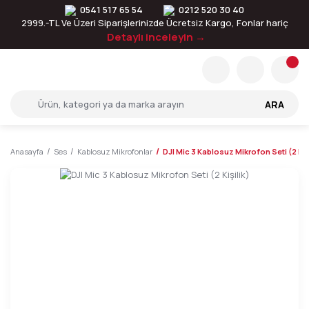
0541 517 65 54
0212 520 30 40
2999.-TL Ve Üzeri Siparişlerinizde Ücretsiz Kargo, Fonlar hariç
Detaylı inceleyin →
ARA
Anasayfa
Ses
Kablosuz Mikrofonlar
DJI Mic 3 Kablosuz Mikrofon Seti (2 Kişi