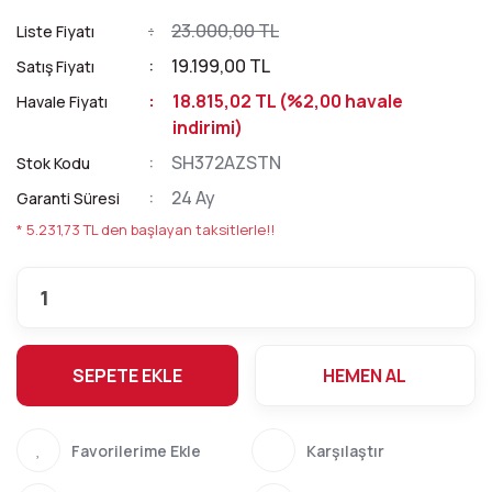
23.000,00 TL
Liste Fiyatı
19.199,00 TL
Satış Fiyatı
18.815,02 TL (%2,00 havale
Havale Fiyatı
indirimi)
SH372AZSTN
Stok Kodu
24 Ay
Garanti Süresi
* 5.231,73 TL den başlayan taksitlerle!!
SEPETE EKLE
HEMEN AL
Karşılaştır