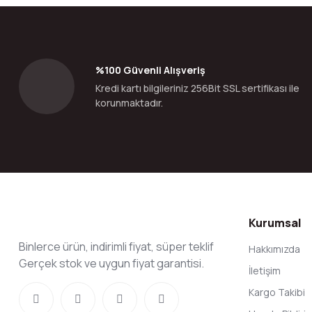
Ürün açıklamasında eksik bilgiler bulunuyor.
Ürün bilgilerinde hatalar bulunuyor.
Ürün fiyatı diğer sitelerden daha pahalı.
Bu ürüne benzer farklı alternatifler olmalı.
%100 Güvenli Alışveriş
Kredi kartı bilgileriniz 256Bit SSL sertifikası ile
korunmaktadır.
Kurumsal
Binlerce ürün, indirimli fiyat, süper teklif
Hakkımızda
Gerçek stok ve uygun fiyat garantisi.
İletişim
Kargo Takibi