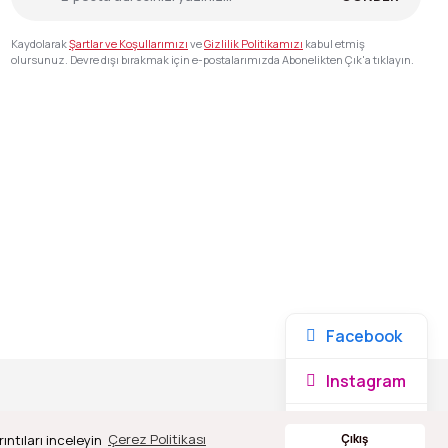
Kaydolarak
Şartlar ve Koşullarımızı
ve
Gizlilik Politikamızı
kabul etmiş
olursunuz. Devre dışı bırakmak için e-postalarımızda Abonelikten Çık'a tıklayın.
Facebook
Instagram
Whatsapp
ıntıları inceleyin
Çerez Politikası
Çıkış