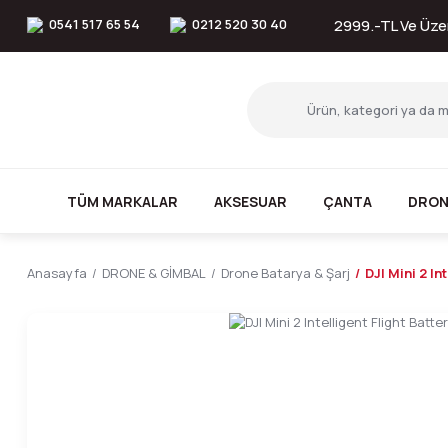
0541 517 65 54
0212 520 30 40
2999.-TL Ve Üzer
TÜM MARKALAR
AKSESUAR
ÇANTA
DRON
Anasayfa
DRONE & GİMBAL
Drone Batarya & Şarj
DJI Mini 2 In