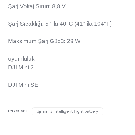
Şarj Voltaj Sınırı: 8,8 V
Şarj Sıcaklığı: 5° ila 40°C (41° ila 104°F)
Maksimum Şarj Gücü: 29 W
uyumluluk
DJI Mini 2
DJI Mini SE
Bu ürünün fiyat bilgisi, resim, ürün açıklamalarında ve diğer konular
Etiketler :
djı mini 2 ıntelligent flight battery
Görüş ve önerileriniz için teşekkür ederiz.
Ürün resmi kalitesiz, bozuk veya görüntülenemiyor.