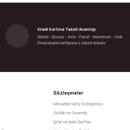
Yorum Yaz
Kredi Kartına Taksit Avantajı
World - Bonus - Axis - Paraf - Maximum - Qnb
Finansbank kartlarına 4 taksit imkanı
Gönder
Sözleşmeler
Mesafeli Satış Sözleşmesi
Gizlilik ve Güvenlik
İptal ve İade Şartları