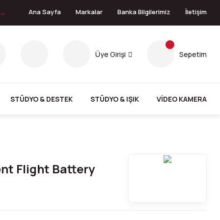
 →
Ana Sayfa
Markalar
Banka Bilgilerimiz
İletişim
Üye Girişi
Sepetim
STÜDYO & DESTEK
STÜDYO & IŞIK
VİDEO KAMERA
ent Flight Battery