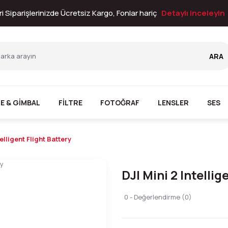
i Siparişlerinizde Ücretsiz Kargo, Fonlar hariç
Detaylı inceleyin
ARA
E & GİMBAL
FİLTRE
FOTOĞRAF
LENSLER
SES
telligent Flight Battery
DJI Mini 2 Intellig
0 - Değerlendirme (0)