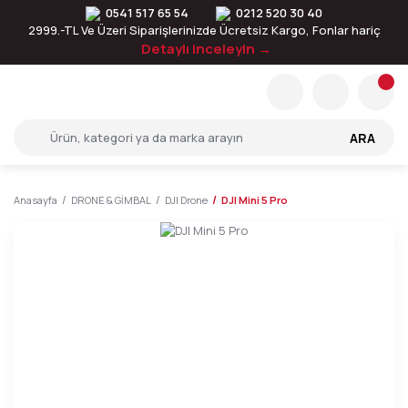
0541 517 65 54
0212 520 30 40
2999.-TL Ve Üzeri Siparişlerinizde Ücretsiz Kargo, Fonlar hariç
Detaylı inceleyin →
ARA
Anasayfa
DRONE & GİMBAL
DJI Drone
DJI Mini 5 Pro