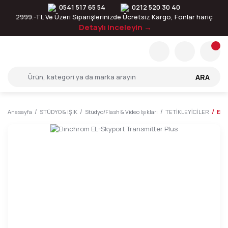
0541 517 65 54
0212 520 30 40
2999.-TL Ve Üzeri Siparişlerinizde Ücretsiz Kargo, Fonlar hariç
Detaylı inceleyin →
ARA
Anasayfa
STÜDYO & IŞIK
Stüdyo/Flash & Video Işıkları
TETİKLEYİCİLER
Eli