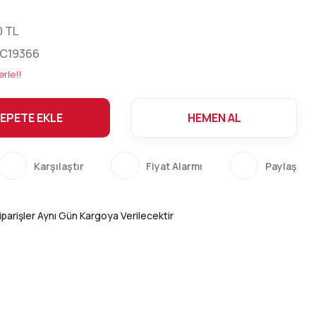
0 TL
LC19366
erle!!
EPETE EKLE
HEMEN AL
Karşılaştır
Fiyat Alarmı
Paylaş
parişler Aynı Gün Kargoya Verilecektir