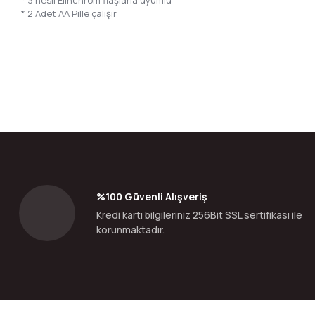
* 3 nesil Elinchrom flaşlarla uyumlu
* 2 Adet AA Pille çalışır
Bu ürünün fiyat bilgisi, resim, ürün açıklamalarında ve diğer konular
Görüş ve önerileriniz için teşekkür ederiz.
Ürün resmi kalitesiz, bozuk veya görüntülenemiyor.
Ürün açıklamasında eksik bilgiler bulunuyor.
Ürün bilgilerinde hatalar bulunuyor.
%100 Güvenli Alışveriş
Ürün fiyatı diğer sitelerden daha pahalı.
Kredi kartı bilgileriniz 256Bit SSL sertifikası ile
Bu ürüne benzer farklı alternatifler olmalı.
korunmaktadır.