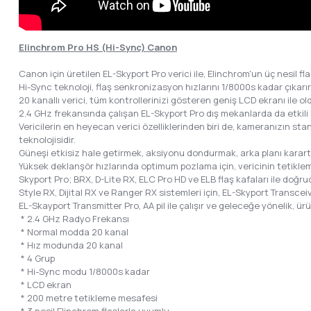
Elinchrom Pro HS (Hi-Sync) Canon
Canon için üretilen EL-Skyport Pro verici ile, Elinchrom'un üç nesil fla
Hi-Sync teknoloji, flaş senkronizasyon hızlarını 1/8000s kadar çıkarır
20 kanallı verici, tüm kontrollerinizi gösteren geniş LCD ekranı ile ol
2.4 GHz frekansında çalışan EL-Skyport Pro dış mekanlarda da etkili 
Vericilerin en heyecan verici özelliklerinden biri de, kameranızın 
teknolojisidir.
Güneşi etkisiz hale getirmek, aksiyonu dondurmak, arka planı karartm
Yüksek deklanşör hızlarında optimum pozlama için, vericinin tetikleme
Skyport Pro; BRX, D-Lite RX, ELC Pro HD ve ELB flaş kafaları ile doğru
Style RX, Dijital RX ve Ranger RX sistemleri için, EL-Skyport Transceiver
EL-Skayport Transmitter Pro, AA pil ile çalışır ve geleceğe yönelik, ürü
* 2.4 GHz Radyo Frekansı
* Normal modda 20 kanal
* Hız modunda 20 kanal
* 4 Grup
* Hi-Sync modu 1/8000s kadar
* LCD ekran
* 200 metre tetikleme mesafesi