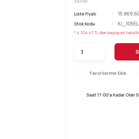
332.00
15.869,6
Liste Fiyatı
Ki_105E
Stok Kodu
* 4.324,47 TL den başlayan taksitl
S
Saat 17:00'a Kadar Olan Si