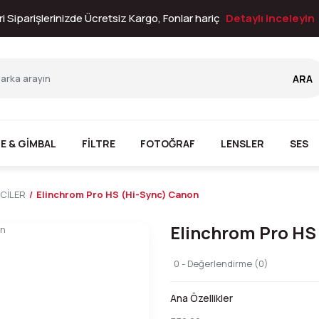
i Siparişlerinizde Ücretsiz Kargo, Fonlar hariç
Detaylı inceleyin
ARA
E & GİMBAL
FİLTRE
FOTOĞRAF
LENSLER
SES
İCİLER
Elinchrom Pro HS (Hi-Sync) Canon
Elinchrom Pro HS
0 - Değerlendirme (0)
Ana Özellikler