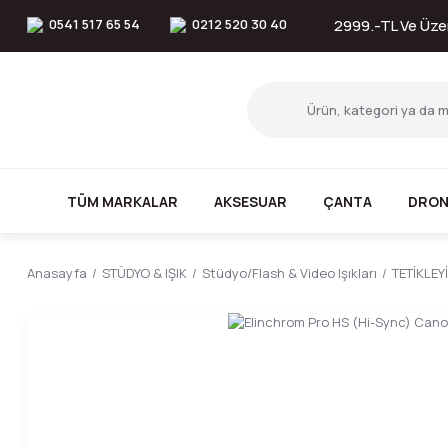
0541 517 65 54
0212 520 30 40
2999.-TL Ve Üzer
TÜM MARKALAR
AKSESUAR
ÇANTA
DRON
Anasayfa
STÜDYO & IŞIK
Stüdyo/Flash & Video Işıkları
TETİKLEY