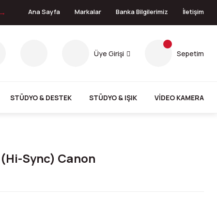
 →
Ana Sayfa
Markalar
Banka Bilgilerimiz
İletişim
Üye Girişi
Sepetim
STÜDYO & DESTEK
STÜDYO & IŞIK
VİDEO KAMERA
 (Hi-Sync) Canon