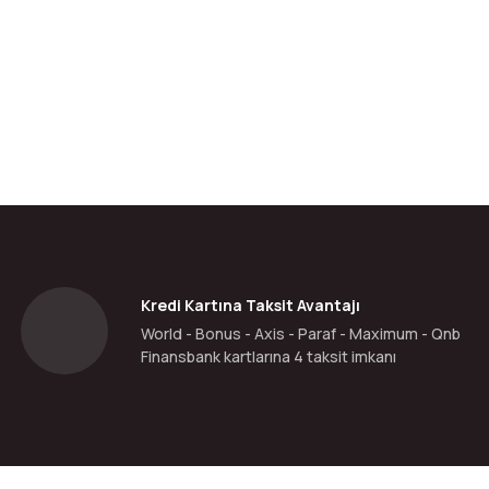
da yetersiz gördüğünüz noktaları öneri formunu kullanarak tarafımıza ilete
Bu ürüne ilk yorumu siz yapın!
Yorum Yaz
Kredi Kartına Taksit Avantajı
World - Bonus - Axis - Paraf - Maximum - Qnb
Finansbank kartlarına 4 taksit imkanı
Gönder