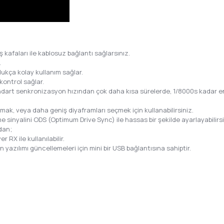
ş kafaları ile kablosuz bağlantı sağlarsınız.
.
dukça kolay kullanım sağlar.
kontrol sağlar.
standart senkronizasyon hızından çok daha kısa sürelerde, 1/8000s kadar
ak, veya daha geniş diyaframları seçmek için kullanabilirsiniz.
 sinyalini ODS (Optimum Drive Sync) ile hassas bir şekilde ayarlayabilirsi
dan;
 RX ile kullanılabilir.
n yazılımı güncellemeleri için mini bir USB bağlantısına sahiptir.