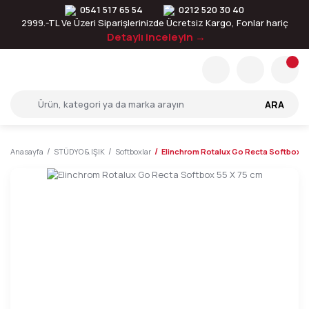
0541 517 65 54
0212 520 30 40
2999.-TL Ve Üzeri Siparişlerinizde Ücretsiz Kargo, Fonlar hariç
Detaylı inceleyin →
ARA
Anasayfa
STÜDYO & IŞIK
Softboxlar
Elinchrom Rotalux Go Recta Softbox 5