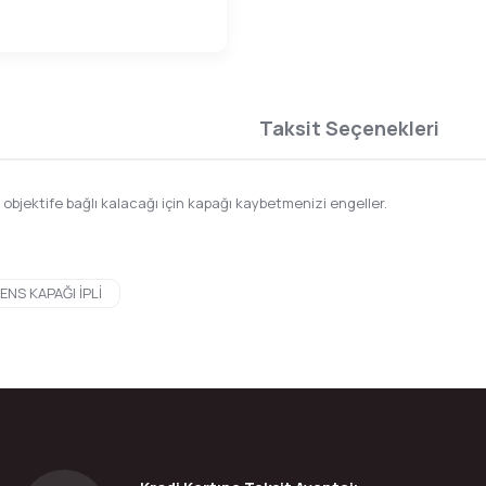
Taksit Seçenekleri
 objektife bağlı kalacağı için kapağı kaybetmenizi engeller.
da yetersiz gördüğünüz noktaları öneri formunu kullanarak tarafımıza ilete
NS KAPAĞI İPLİ
Bu ürüne ilk yorumu siz yapın!
Yorum Yaz