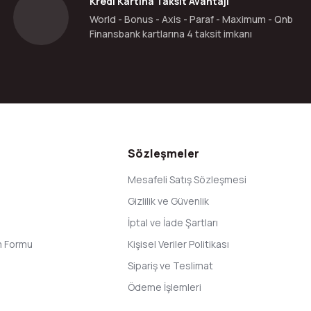
Kredi Kartına Taksit Avantajı
World - Bonus - Axis - Paraf - Maximum - Qnb
Finansbank kartlarına 4 taksit imkanı
Gönder
Sözleşmeler
Mesafeli Satış Sözleşmesi
Gizlilik ve Güvenlik
İptal ve İade Şartları
im Formu
Kişisel Veriler Politikası
Sipariş ve Teslimat
Ödeme İşlemleri