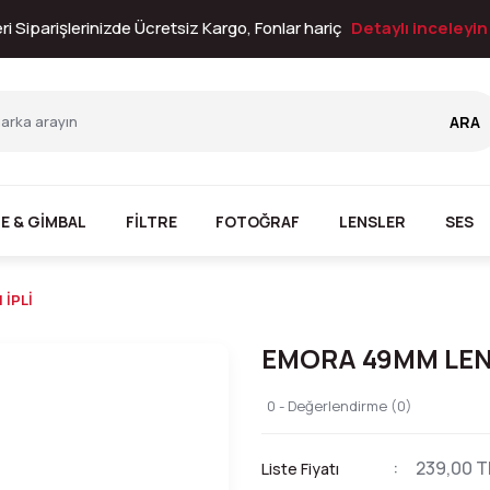
i Siparişlerinizde Ücretsiz Kargo, Fonlar hariç
Detaylı inceleyi
ARA
E & GİMBAL
FİLTRE
FOTOĞRAF
LENSLER
SES
İPLİ
EMORA 49MM LENS
0 - Değerlendirme (0)
239,00 T
Liste Fiyatı