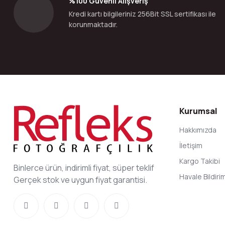
%100 Güvenli Alışveriş
Kredi kartı bilgileriniz 256Bit SSL sertifikası ile
korunmaktadır.
Kurumsal
Hakkımızda
İletişim
Kargo Takibi
Binlerce ürün, indirimli fiyat, süper teklif
Havale Bildir
Gerçek stok ve uygun fiyat garantisi.