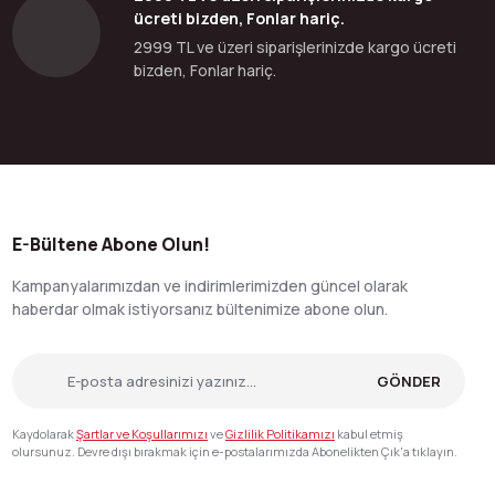
ücreti bizden, Fonlar hariç.
2999 TL ve üzeri siparişlerinizde kargo ücreti
bizden, Fonlar hariç.
E-Bültene Abone Olun!
Kampanyalarımızdan ve indirimlerimizden güncel olarak
haberdar olmak istiyorsanız bültenimize abone olun.
GÖNDER
Kaydolarak
Şartlar ve Koşullarımızı
ve
Gizlilik Politikamızı
kabul etmiş
olursunuz. Devre dışı bırakmak için e-postalarımızda Abonelikten Çık'a tıklayın.