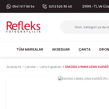
2999.-TL Ve Üzer
0541 517 65 54
0212 520 30 40
TÜM MARKALAR
AKSESUAR
ÇANTA
DRON
Anasayfa
Lensler
Lens Kapakları
EMORA 49MM LENS KAPAĞI 