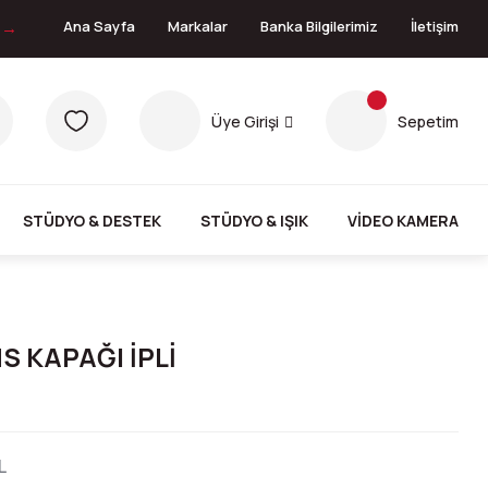
n →
Ana Sayfa
Markalar
Banka Bilgilerimiz
İletişim
Üye Girişi
Sepetim
STÜDYO & DESTEK
STÜDYO & IŞIK
VİDEO KAMERA
 KAPAĞI İPLİ
L