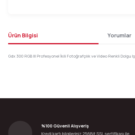
Ürün Bilgisi
Yorumlar
Gdx 300 RGB III Profesyonel İkili Fotoğrafçılık ve Video Renkli Dolgu Iş
Bu ürünün fiyat bilgisi, resim, ürün açıklamalarında ve diğer konular
Görüş ve önerileriniz için teşekkür ederiz.
Ürün resmi kalitesiz, bozuk veya görüntülenemiyor.
Ürün açıklamasında eksik bilgiler bulunuyor.
Ürün bilgilerinde hatalar bulunuyor.
%100 Güvenli Alışveriş
Ürün fiyatı diğer sitelerden daha pahalı.
Kredi kartı bilgileriniz 256Bit SSL sertifikası ile
Bu ürüne benzer farklı alternatifler olmalı.