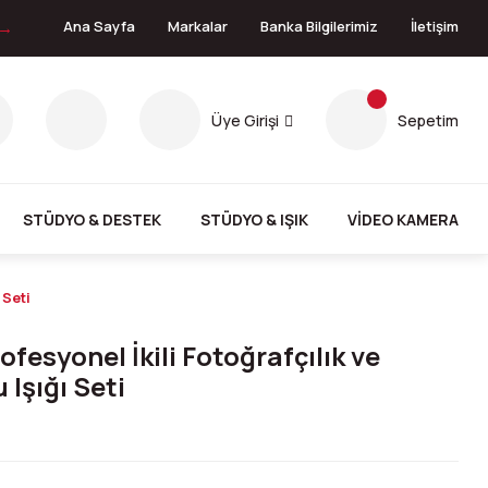
 →
Ana Sayfa
Markalar
Banka Bilgilerimiz
İletişim
Üye Girişi
Sepetim
STÜDYO & DESTEK
STÜDYO & IŞIK
VİDEO KAMERA
 Seti
ofesyonel İkili Fotoğrafçılık ve
 Işığı Seti