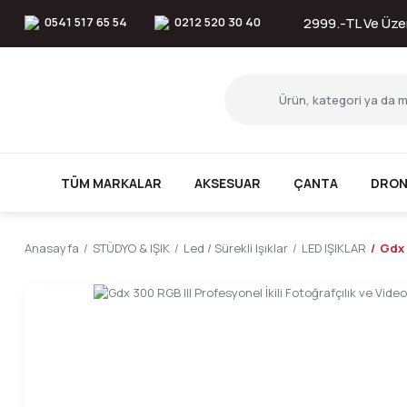
0541 517 65 54
0212 520 30 40
2999.-TL Ve Üzer
TÜM MARKALAR
AKSESUAR
ÇANTA
DRON
Anasayfa
STÜDYO & IŞIK
Led / Sürekli Işıklar
LED IŞIKLAR
Gdx 