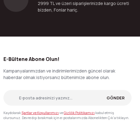
2999 TL ve üzeri siparişlerinizde kargo ücreti
bizden, Fonlar hariç.
E-Bültene Abone Olun!
Kampanyalarımızdan ve indirimlerimizden güncel olarak
haberdar olmak istiyorsanız bültenimize abone olun.
GÖNDER
Kaydolarak
Şartlar ve Koşullarımızı
ve
Gizlilik Politikamızı
kabul etmiş
olursunuz. Devre dışı bırakmak için e-postalarımızda Abonelikten Çık'a tıklayın.