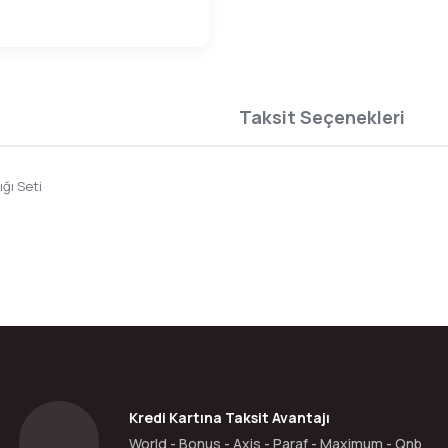
Taksit Seçenekleri
ığı Seti
da yetersiz gördüğünüz noktaları öneri formunu kullanarak tarafımıza ilete
Bu ürüne ilk yorumu siz yapın!
Yorum Yaz
Kredi Kartına Taksit Avantajı
World - Bonus - Axis - Paraf - Maximum - Qnb