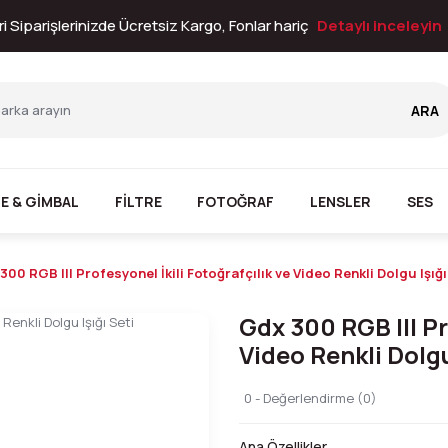
i Siparişlerinizde Ücretsiz Kargo, Fonlar hariç
Detaylı inceleyin
ARA
E & GİMBAL
FİLTRE
FOTOĞRAF
LENSLER
SES
300 RGB III Profesyonel İkili Fotoğrafçılık ve Video Renkli Dolgu Işığı
Gdx 300 RGB III Pr
Video Renkli Dolgu
0 - Değerlendirme (0)
Ana Özellikler