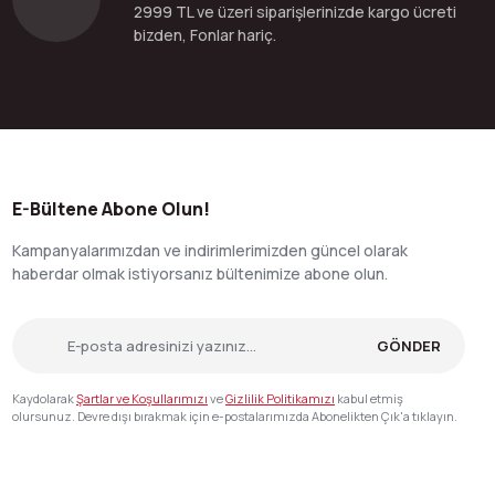
2999 TL ve üzeri siparişlerinizde kargo ücreti
bizden, Fonlar hariç.
E-Bültene Abone Olun!
Kampanyalarımızdan ve indirimlerimizden güncel olarak
haberdar olmak istiyorsanız bültenimize abone olun.
GÖNDER
Kaydolarak
Şartlar ve Koşullarımızı
ve
Gizlilik Politikamızı
kabul etmiş
olursunuz. Devre dışı bırakmak için e-postalarımızda Abonelikten Çık'a tıklayın.