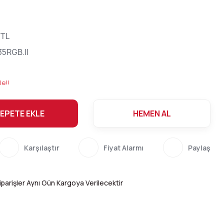
 TL
5RGB.II
le!!
EPETE EKLE
HEMEN AL
Karşılaştır
Fiyat Alarmı
Paylaş
parişler Aynı Gün Kargoya Verilecektir