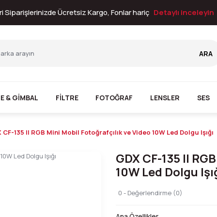
i Siparişlerinizde Ücretsiz Kargo, Fonlar hariç
Detaylı inceleyin
ARA
E & GİMBAL
FİLTRE
FOTOĞRAF
LENSLER
SES
 CF-135 II RGB Mini Mobil Fotoğrafçılık ve Video 10W Led Dolgu Işığı
GDX CF-135 II RGB 
10W Led Dolgu Işı
0 - Değerlendirme (0)
Ana Özellikler