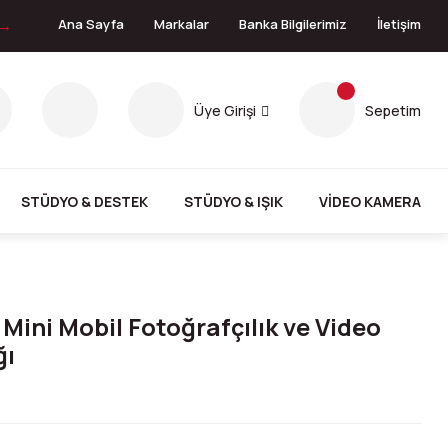
 →
Ana Sayfa
Markalar
Banka Bilgilerimiz
İletişim
Üye Girişi
Sepetim
STÜDYO & DESTEK
STÜDYO & IŞIK
VİDEO KAMERA
Mini Mobil Fotoğrafçılık ve Video
ğı