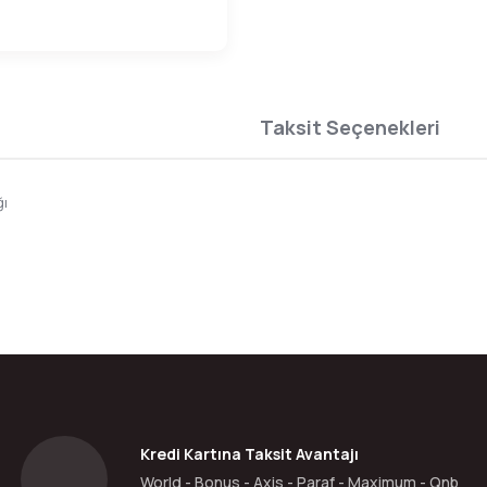
Taksit Seçenekleri
ğı
da yetersiz gördüğünüz noktaları öneri formunu kullanarak tarafımıza ilete
Bu ürüne ilk yorumu siz yapın!
Yorum Yaz
Kredi Kartına Taksit Avantajı
World - Bonus - Axis - Paraf - Maximum - Qnb