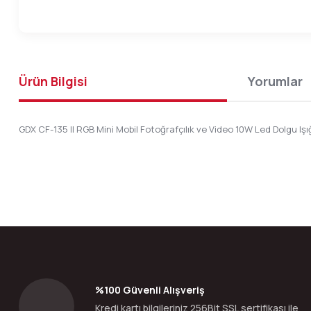
Ürün Bilgisi
Yorumlar
GDX CF-135 II RGB Mini Mobil Fotoğrafçılık ve Video 10W Led Dolgu Işı
Bu ürünün fiyat bilgisi, resim, ürün açıklamalarında ve diğer konular
Görüş ve önerileriniz için teşekkür ederiz.
Ürün resmi kalitesiz, bozuk veya görüntülenemiyor.
Ürün açıklamasında eksik bilgiler bulunuyor.
Ürün bilgilerinde hatalar bulunuyor.
%100 Güvenli Alışveriş
Ürün fiyatı diğer sitelerden daha pahalı.
Kredi kartı bilgileriniz 256Bit SSL sertifikası ile
Bu ürüne benzer farklı alternatifler olmalı.