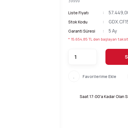
39999
57.449,0
Liste Fiyatı
GDX.CF1
Stok Kodu
5 Ay
Garanti Süresi
* 15.654,85 TL den başlayan taksit
S
Saat 17:00'a Kadar Olan Si