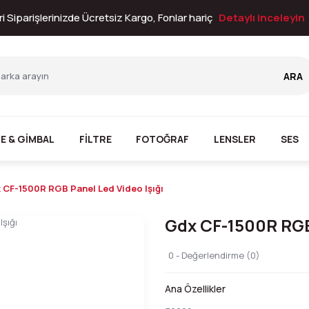
i Siparişlerinizde Ücretsiz Kargo, Fonlar hariç
Detaylı inceleyin
ARA
E & GİMBAL
FİLTRE
FOTOĞRAF
LENSLER
SES
 CF-1500R RGB Panel Led Video Işığı
Gdx CF-1500R RGB 
0 - Değerlendirme (0)
Ana Özellikler