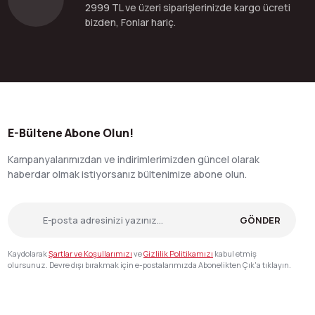
2999 TL ve üzeri siparişlerinizde kargo ücreti
bizden, Fonlar hariç.
E-Bültene Abone Olun!
Kampanyalarımızdan ve indirimlerimizden güncel olarak
haberdar olmak istiyorsanız bültenimize abone olun.
GÖNDER
Kaydolarak
Şartlar ve Koşullarımızı
ve
Gizlilik Politikamızı
kabul etmiş
olursunuz. Devre dışı bırakmak için e-postalarımızda Abonelikten Çık'a tıklayın.