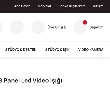
 →
Ana Sayfa
Markalar
Banka Bilgilerimiz
İletişim
Üye Girişi
Sepetim
STÜDYO & DESTEK
STÜDYO & IŞIK
VİDEO KAMERA
Panel Led Video Işığı