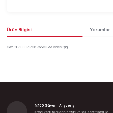
Ürün Bilgisi
Yorumlar
Gdx CF-1500R RGB Panel Led Video Işığı
Bu ürünün fiyat bilgisi, resim, ürün açıklamalarında ve diğer konular
Görüş ve önerileriniz için teşekkür ederiz.
Ürün resmi kalitesiz, bozuk veya görüntülenemiyor.
Ürün açıklamasında eksik bilgiler bulunuyor.
Ürün bilgilerinde hatalar bulunuyor.
%100 Güvenli Alışveriş
Ürün fiyatı diğer sitelerden daha pahalı.
Kredi kartı bilgileriniz 256Bit SSL sertifikası ile
Bu ürüne benzer farklı alternatifler olmalı.