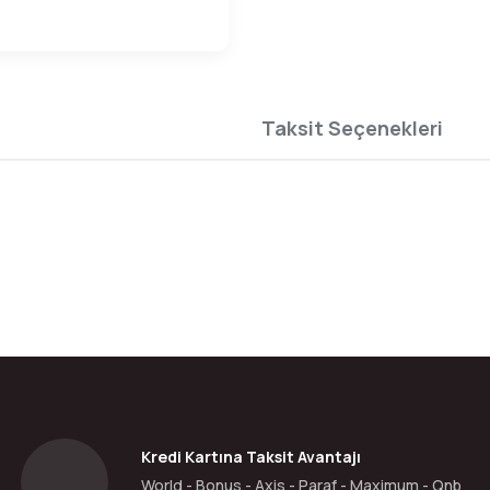
Taksit Seçenekleri
da yetersiz gördüğünüz noktaları öneri formunu kullanarak tarafımıza ilete
Bu ürüne ilk yorumu siz yapın!
Yorum Yaz
Kredi Kartına Taksit Avantajı
World - Bonus - Axis - Paraf - Maximum - Qnb