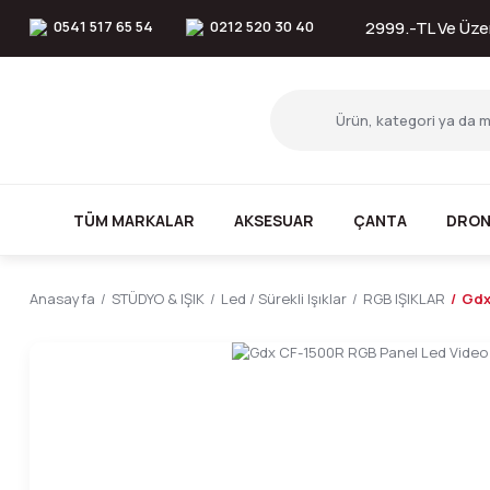
0541 517 65 54
0212 520 30 40
2999.-TL Ve Üzer
TÜM MARKALAR
AKSESUAR
ÇANTA
DRON
Anasayfa
STÜDYO & IŞIK
Led / Sürekli Işıklar
RGB IŞIKLAR
Gdx