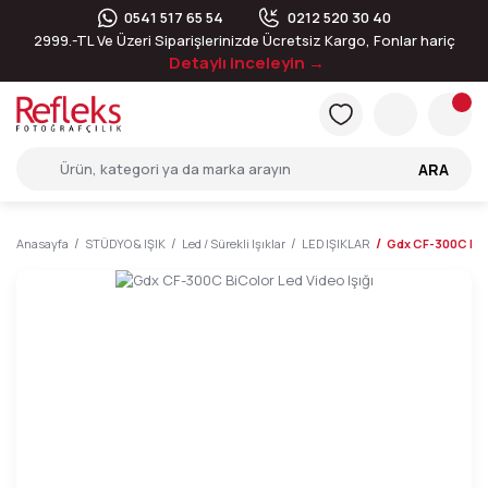
0541 517 65 54
0212 520 30 40
2999.-TL Ve Üzeri Siparişlerinizde Ücretsiz Kargo, Fonlar hariç
Detaylı inceleyin →
ARA
Anasayfa
STÜDYO & IŞIK
Led / Sürekli Işıklar
LED IŞIKLAR
Gdx CF-300C BiCo