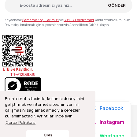
GÖNDER
Kaydolarak
Şartlar ve Koşullarımızı
ve
Gizlilik Politikamızı
kabul etmiş olursunuz.
Devre dışı bırakmak için e-postalarımızda Abonelikten Çık'a tıklayın.
TR-A12D8D38
Bu internet sitesinde, kullanıcı deneyimini
geliştirmek ve internet sitesinin verimli
Facebook
çalışmasını sağlamak amacıyla çerezler
kullanılmaktadır. Ayrıntıları inceleyin
2021© Refleks Fotoğrafçılık, Tüm Hakları Saklıdır.
Instagram
Çerez Politikası
Whatsapp
Çıkış