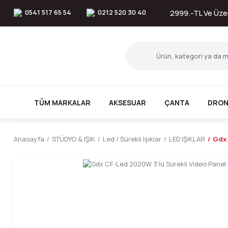
0541 517 65 54
0212 520 30 40
2999.-TL Ve Üzer
TÜM MARKALAR
AKSESUAR
ÇANTA
DRON
Anasayfa
STÜDYO & IŞIK
Led / Sürekli Işıklar
LED IŞIKLAR
Gdx 