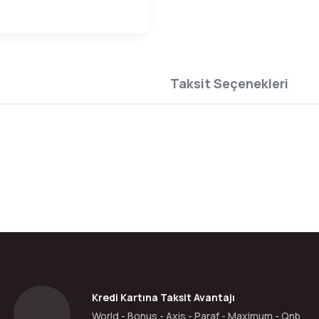
Taksit Seçenekleri
da yetersiz gördüğünüz noktaları öneri formunu kullanarak tarafımıza ilete
Bu ürüne ilk yorumu siz yapın!
Yorum Yaz
Kredi Kartına Taksit Avantajı
World - Bonus - Axis - Paraf - Maximum - Qnb