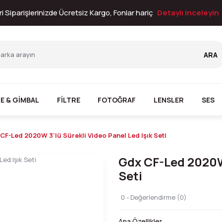
i Siparişlerinizde Ücretsiz Kargo, Fonlar hariç
Detaylı inceleyin
ARA
E & GİMBAL
FİLTRE
FOTOĞRAF
LENSLER
SES
CF-Led 2020W 3'lü Sürekli Video Panel Led Işık Seti
Gdx CF-Led 2020W 
Seti
0 - Değerlendirme (0)
Ana Özellikler