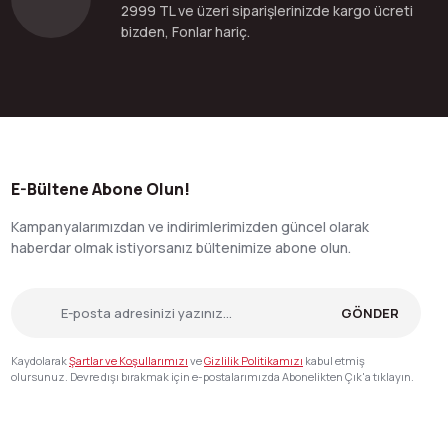
2999 TL ve üzeri siparişlerinizde kargo ücreti
bizden, Fonlar hariç.
E-Bültene Abone Olun!
Kampanyalarımızdan ve indirimlerimizden güncel olarak
haberdar olmak istiyorsanız bültenimize abone olun.
GÖNDER
Kaydolarak
Şartlar ve Koşullarımızı
ve
Gizlilik Politikamızı
kabul etmiş
olursunuz. Devre dışı bırakmak için e-postalarımızda Abonelikten Çık'a tıklayın.