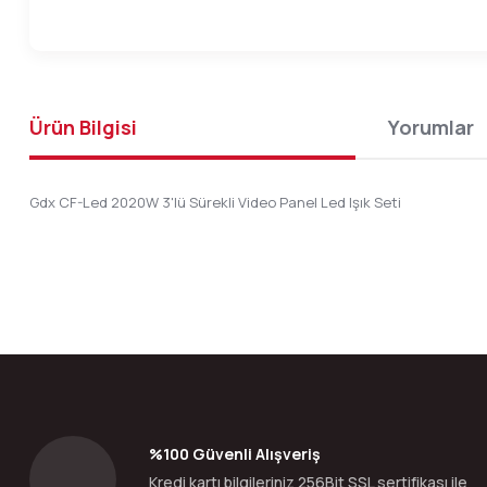
Ürün Bilgisi
Yorumlar
Gdx CF-Led 2020W 3'lü Sürekli Video Panel Led Işık Seti
Bu ürünün fiyat bilgisi, resim, ürün açıklamalarında ve diğer konular
Görüş ve önerileriniz için teşekkür ederiz.
Ürün resmi kalitesiz, bozuk veya görüntülenemiyor.
Ürün açıklamasında eksik bilgiler bulunuyor.
Ürün bilgilerinde hatalar bulunuyor.
%100 Güvenli Alışveriş
Ürün fiyatı diğer sitelerden daha pahalı.
Kredi kartı bilgileriniz 256Bit SSL sertifikası ile
Bu ürüne benzer farklı alternatifler olmalı.