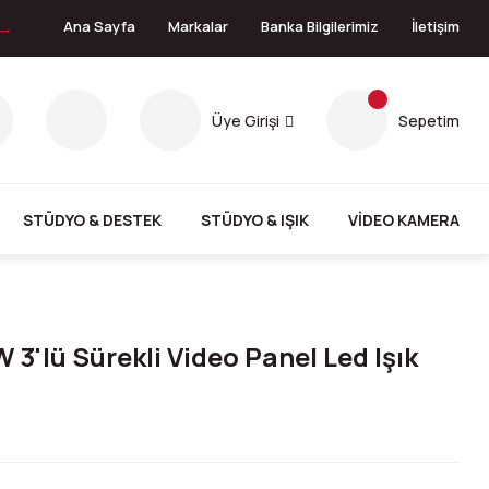
 →
Ana Sayfa
Markalar
Banka Bilgilerimiz
İletişim
Üye Girişi
Sepetim
STÜDYO & DESTEK
STÜDYO & IŞIK
VİDEO KAMERA
3'lü Sürekli Video Panel Led Işık