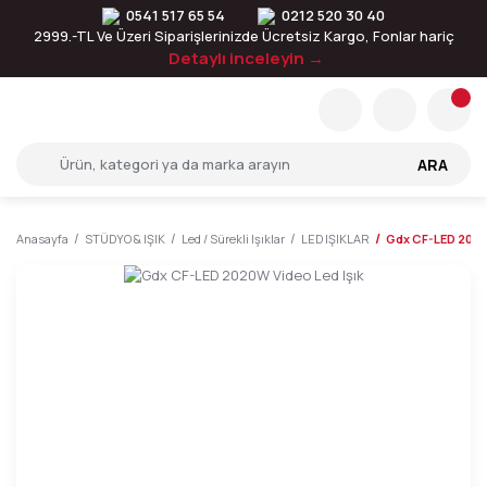
0541 517 65 54
0212 520 30 40
2999.-TL Ve Üzeri Siparişlerinizde Ücretsiz Kargo, Fonlar hariç
Detaylı inceleyin →
ARA
Anasayfa
STÜDYO & IŞIK
Led / Sürekli Işıklar
LED IŞIKLAR
Gdx CF-LED 2020