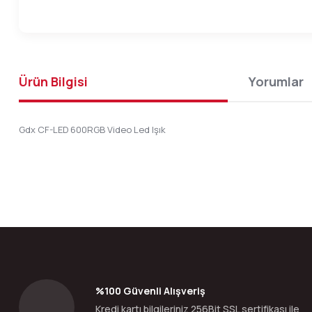
Ürün Bilgisi
Yorumlar
Gdx CF-LED 600RGB Video Led Işık
Bu ürünün fiyat bilgisi, resim, ürün açıklamalarında ve diğer konular
Görüş ve önerileriniz için teşekkür ederiz.
Ürün resmi kalitesiz, bozuk veya görüntülenemiyor.
Ürün açıklamasında eksik bilgiler bulunuyor.
Ürün bilgilerinde hatalar bulunuyor.
%100 Güvenli Alışveriş
Ürün fiyatı diğer sitelerden daha pahalı.
Kredi kartı bilgileriniz 256Bit SSL sertifikası ile
Bu ürüne benzer farklı alternatifler olmalı.