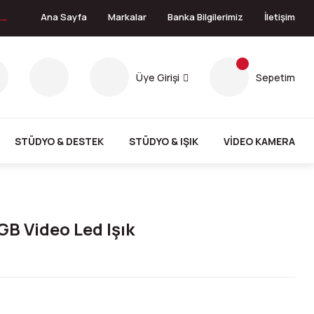
 →
Ana Sayfa
Markalar
Banka Bilgilerimiz
İletişim
Üye Girişi
Sepetim
STÜDYO & DESTEK
STÜDYO & IŞIK
VİDEO KAMERA
B Video Led Işık