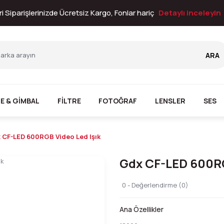
i Siparişlerinizde Ücretsiz Kargo, Fonlar hariç
Detaylı inceleyin
ARA
E & GİMBAL
FİLTRE
FOTOĞRAF
LENSLER
SES
 CF-LED 600RGB Video Led Işık
Gdx CF-LED 600RG
0 - Değerlendirme (0)
Ana Özellikler