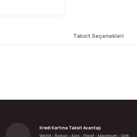
Taksit Seçenekleri
da yetersiz gördüğünüz noktaları öneri formunu kullanarak tarafımıza ilete
Bu ürüne ilk yorumu siz yapın!
Yorum Yaz
Kredi Kartına Taksit Avantajı
World - Bonus - Axis - Paraf - Maximum - Qnb