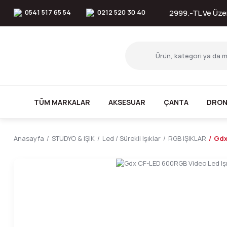
0541 517 65 54
0212 520 30 40
2999.-TL Ve Üzer
TÜM MARKALAR
AKSESUAR
ÇANTA
DRON
Anasayfa
STÜDYO & IŞIK
Led / Sürekli Işıklar
RGB IŞIKLAR
Gdx