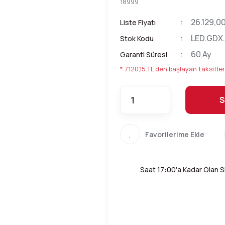
18999
26.129,0
Liste Fiyatı
LED.GDX
Stok Kodu
60 Ay
Garanti Süresi
* 7.120,15 TL den başlayan taksitler
S
Saat 17:00'a Kadar Olan Si