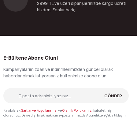
2999 TL ve üzeri siparişlerinizde kargo ücreti
bizden, Fonlar hariç.
E-Bültene Abone Olun!
Kampanyalarımızdan ve indirimlerimizden güncel olarak
haberdar olmak istiyorsanız bültenimize abone olun.
GÖNDER
Kaydolarak
Şartlar ve Koşullarımızı
ve
Gizlilik Politikamızı
kabul etmiş
olursunuz. Devre dışı bırakmak için e-postalarımızda Abonelikten Çık'a tıklayın.