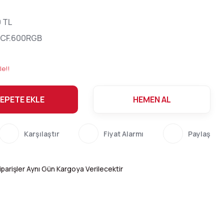
0 TL
.CF.600RGB
le!!
EPETE EKLE
HEMEN AL
Karşılaştır
Fiyat Alarmı
Paylaş
parişler Aynı Gün Kargoya Verilecektir