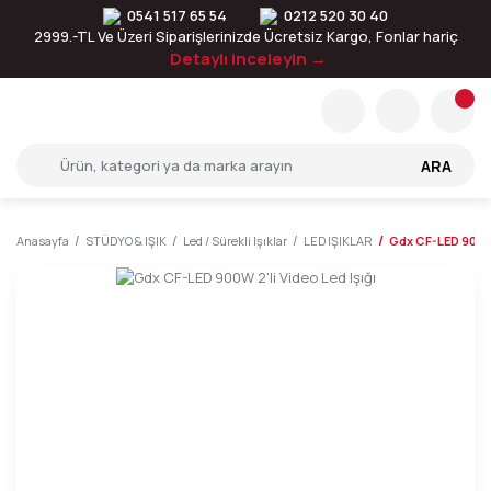
0541 517 65 54
0212 520 30 40
2999.-TL Ve Üzeri Siparişlerinizde Ücretsiz Kargo, Fonlar hariç
Detaylı inceleyin →
ARA
Anasayfa
STÜDYO & IŞIK
Led / Sürekli Işıklar
LED IŞIKLAR
Gdx CF-LED 900W 2