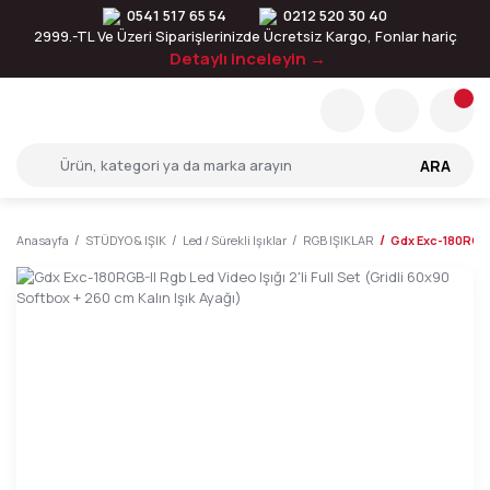
0541 517 65 54
0212 520 30 40
2999.-TL Ve Üzeri Siparişlerinizde Ücretsiz Kargo, Fonlar hariç
Detaylı inceleyin →
ARA
Anasayfa
STÜDYO & IŞIK
Led / Sürekli Işıklar
RGB IŞIKLAR
Gdx Exc-180RGB-II