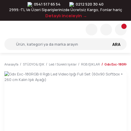
0541 517 65 54
0212 520 30 40
2999.-TL Ve Üzeri Siparişlerinizde Ücretsiz Kargo, Fonlar hariç
Detaylı inceleyin →
ARA
Anasayfa
STÜDYO & IŞIK
Led / Sürekli Işıklar
RGB IŞIKLAR
Gdx Exc-180RGB-I