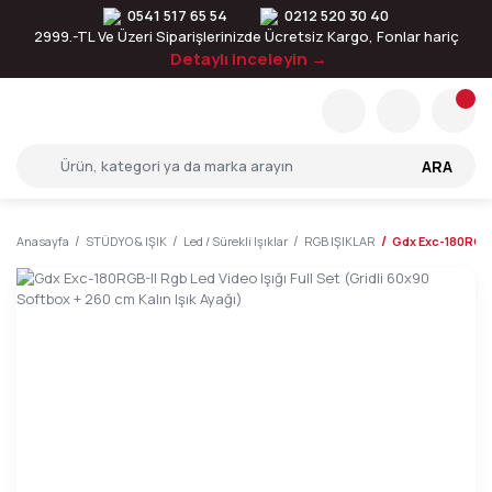
0541 517 65 54
0212 520 30 40
2999.-TL Ve Üzeri Siparişlerinizde Ücretsiz Kargo, Fonlar hariç
Detaylı inceleyin →
ARA
Anasayfa
STÜDYO & IŞIK
Led / Sürekli Işıklar
RGB IŞIKLAR
Gdx Exc-180RGB-II