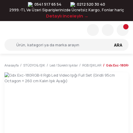
0541 517 65 54
0212 520 30 40
2999.-TL Ve Üzeri Siparişlerinizde Ücretsiz Kargo, Fonlar hariç
Detaylı inceleyin →
ARA
Anasayfa
STÜDYO & IŞIK
Led / Sürekli Işıklar
RGB IŞIKLAR
Gdx Exc-180RGB-I