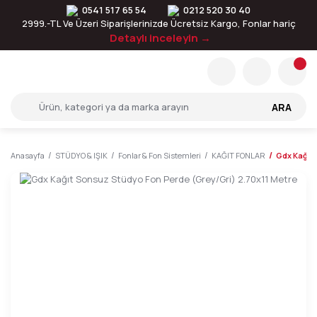
0541 517 65 54
0212 520 30 40
2999.-TL Ve Üzeri Siparişlerinizde Ücretsiz Kargo, Fonlar hariç
Detaylı inceleyin →
ARA
Anasayfa
STÜDYO & IŞIK
Fonlar & Fon Sistemleri
KAĞIT FONLAR
Gdx Kağıt 