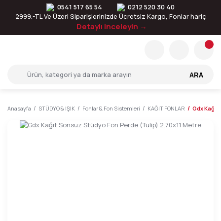
0541 517 65 54
0212 520 30 40
2999.-TL Ve Üzeri Siparişlerinizde Ücretsiz Kargo, Fonlar hariç
Detaylı inceleyin →
ARA
Anasayfa
STÜDYO & IŞIK
Fonlar & Fon Sistemleri
KAĞIT FONLAR
Gdx Kağıt 