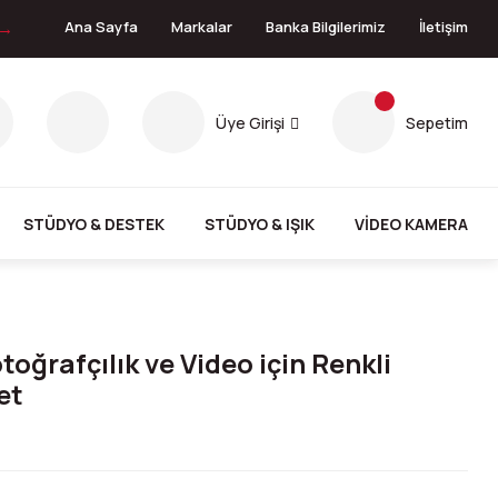
 →
Ana Sayfa
Markalar
Banka Bilgilerimiz
İletişim
Üye Girişi
Sepetim
STÜDYO & DESTEK
STÜDYO & IŞIK
VİDEO KAMERA
oğrafçılık ve Video için Renkli
et