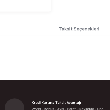
Taksit Seçenekleri
da yetersiz gördüğünüz noktaları öneri formunu kullanarak tarafımıza ilete
Bu ürüne ilk yorumu siz yapın!
Yorum Yaz
Kredi Kartına Taksit Avantajı
World - Bonus - Axis - Paraf - Maximum - Qnb