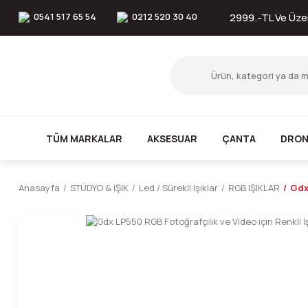
0541 517 65 54
0212 520 30 40
2999.-TL Ve Üzer
TÜM MARKALAR
AKSESUAR
ÇANTA
DRON
Anasayfa
STÜDYO & IŞIK
Led / Sürekli Işıklar
RGB IŞIKLAR
Gdx 