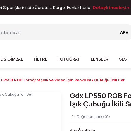
i Siparişlerinizde Ücretsiz Kargo, Fonlar hariç
Detaylı inceleyin
ARA
E & GİMBAL
FİLTRE
FOTOĞRAF
LENSLER
SES
LP550 RGB Fotoğrafçılık ve Video için Renkli Işık Çubuğu İkili Set
Gdx LP550 RGB Fot
Işık Çubuğu İkili S
0 - Değerlendirme (0)
Ana Özellikler