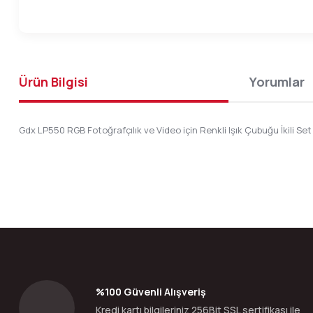
Ürün Bilgisi
Yorumlar
Gdx LP550 RGB Fotoğrafçılık ve Video için Renkli Işık Çubuğu İkili Set
Bu ürünün fiyat bilgisi, resim, ürün açıklamalarında ve diğer konular
Görüş ve önerileriniz için teşekkür ederiz.
Ürün resmi kalitesiz, bozuk veya görüntülenemiyor.
Ürün açıklamasında eksik bilgiler bulunuyor.
Ürün bilgilerinde hatalar bulunuyor.
%100 Güvenli Alışveriş
Ürün fiyatı diğer sitelerden daha pahalı.
Kredi kartı bilgileriniz 256Bit SSL sertifikası ile
Bu ürüne benzer farklı alternatifler olmalı.