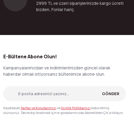
2999 TL ve üzeri siparişlerinizde kargo ücreti
bizden, Fonlar hariç.
E-Bültene Abone Olun!
Kampanyalarımızdan ve indirimlerimizden güncel olarak
haberdar olmak istiyorsanız bültenimize abone olun.
GÖNDER
Kaydolarak
Şartlar ve Koşullarımızı
ve
Gizlilik Politikamızı
kabul etmiş
olursunuz. Devre dışı bırakmak için e-postalarımızda Abonelikten Çık'a tıklayın.