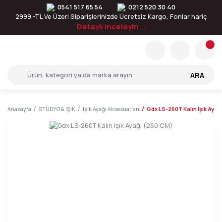
0541 517 65 54
0212 520 30 40
2999.-TL Ve Üzeri Siparişlerinizde Ücretsiz Kargo, Fonlar hariç
Detaylı inceleyin →
ARA
Anasayfa
STÜDYO & IŞIK
Işık Ayağı Aksesuarları
Gdx LS-260T Kalın Işık Ayağ