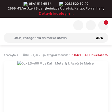
0541 517 65 54
0212 520 30 40
2999.-TL Ve Üzeri Siparişlerinizde Ücretsiz Kargo, Fonlar hariç
Detaylı inceleyin →
ARA
Anasayfa
STÜDYO & IŞIK
Işık Ayağı Aksesuarları
Gdx LS-400 Plus Kalın Metal