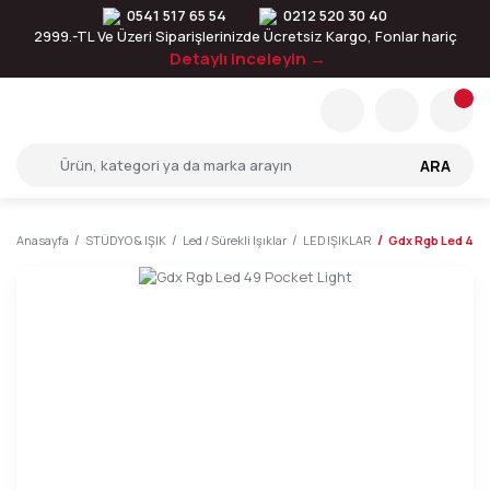
0541 517 65 54
0212 520 30 40
2999.-TL Ve Üzeri Siparişlerinizde Ücretsiz Kargo, Fonlar hariç
Detaylı inceleyin →
ARA
Anasayfa
STÜDYO & IŞIK
Led / Sürekli Işıklar
LED IŞIKLAR
Gdx Rgb Led 49 P