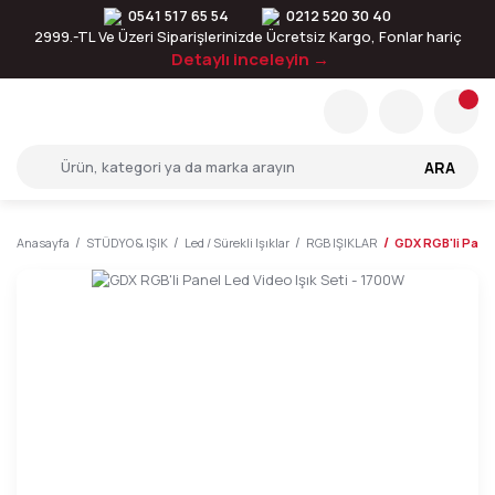
0541 517 65 54
0212 520 30 40
2999.-TL Ve Üzeri Siparişlerinizde Ücretsiz Kargo, Fonlar hariç
Detaylı inceleyin →
ARA
Anasayfa
STÜDYO & IŞIK
Led / Sürekli Işıklar
RGB IŞIKLAR
GDX RGB'li Panel