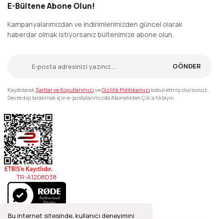
E-Bültene Abone Olun!
Kampanyalarımızdan ve indirimlerimizden güncel olarak
haberdar olmak istiyorsanız bültenimize abone olun.
GÖNDER
Kaydolarak
Şartlar ve Koşullarımızı
ve
Gizlilik Politikamızı
kabul etmiş olursunuz.
Devre dışı bırakmak için e-postalarımızda Abonelikten Çık'a tıklayın.
TR-A12D8D38
Bu internet sitesinde, kullanıcı deneyimini