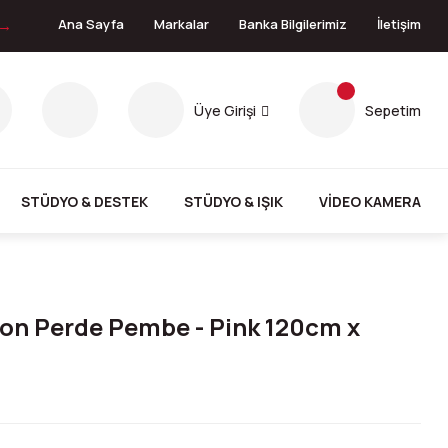
 →
Ana Sayfa
Markalar
Banka Bilgilerimiz
İletişim
Üye Girişi
Sepetim
STÜDYO & DESTEK
STÜDYO & IŞIK
VİDEO KAMERA
on Perde Pembe - Pink 120cm x