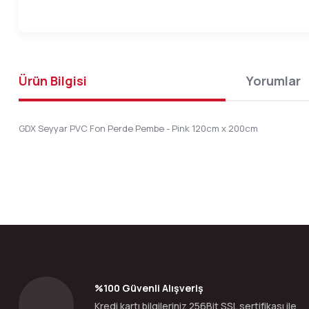
Ürün Bilgisi
Yorumlar
GDX Seyyar PVC Fon Perde Pembe - Pink 120cm x 200cm
Bu ürünün fiyat bilgisi, resim, ürün açıklamalarında ve diğer konular
Görüş ve önerileriniz için teşekkür ederiz.
Ürün resmi kalitesiz, bozuk veya görüntülenemiyor.
Ürün açıklamasında eksik bilgiler bulunuyor.
Ürün bilgilerinde hatalar bulunuyor.
%100 Güvenli Alışveriş
Ürün fiyatı diğer sitelerden daha pahalı.
Kredi kartı bilgileriniz 256Bit SSL sertifikası ile
Bu ürüne benzer farklı alternatifler olmalı.