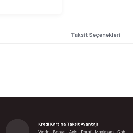
Taksit Seçenekleri
da yetersiz gördüğünüz noktaları öneri formunu kullanarak tarafımıza ilete
Bu ürüne ilk yorumu siz yapın!
Yorum Yaz
Kredi Kartına Taksit Avantajı
World - Bonus - Axis - Paraf - Maximum - Qnb