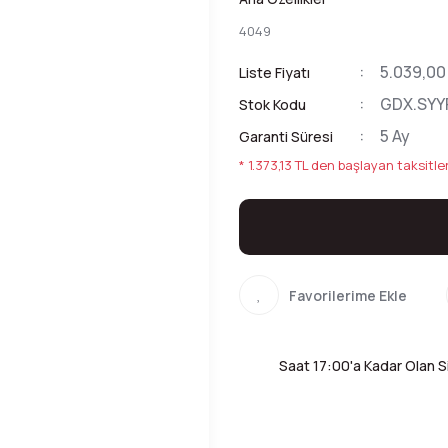
4049
5.039,00
Liste Fiyatı
GDX.SYY
Stok Kodu
5 Ay
Garanti Süresi
* 1.373,13 TL den başlayan taksitler
Saat 17:00'a Kadar Olan Si