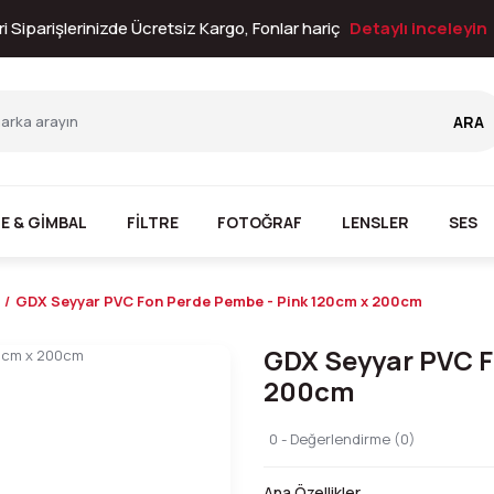
i Siparişlerinizde Ücretsiz Kargo, Fonlar hariç
Detaylı inceleyin
ARA
E & GİMBAL
FİLTRE
FOTOĞRAF
LENSLER
SES
GDX Seyyar PVC Fon Perde Pembe - Pink 120cm x 200cm
GDX Seyyar PVC F
200cm
0 - Değerlendirme (0)
Ana Özellikler