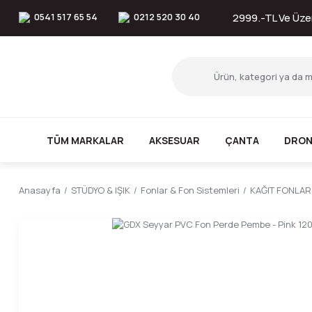
0541 517 65 54
0212 520 30 40
2999.-TL Ve Üzer
TÜM MARKALAR
AKSESUAR
ÇANTA
DRON
Anasayfa
STÜDYO & IŞIK
Fonlar & Fon Sistemleri
KAĞIT FONLAR