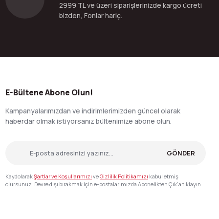
2999 TL ve üzeri siparişlerinizde kargo ücreti
bizden, Fonlar hariç.
E-Bültene Abone Olun!
Kampanyalarımızdan ve indirimlerimizden güncel olarak
haberdar olmak istiyorsanız bültenimize abone olun.
GÖNDER
Kaydolarak
Şartlar ve Koşullarımızı
ve
Gizlilik Politikamızı
kabul etmiş
olursunuz. Devre dışı bırakmak için e-postalarımızda Abonelikten Çık'a tıklayın.