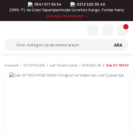
0541 517 65 54
0212 520 30 40
2999.-TL Ve Üzeri Siparişlerinizde Ücretsiz Kargo, Fonlar hariç
Detaylı inceleyin →
ARA
Anasayfa
STÜDYO & IŞIK
Led / Sürekli Işıklar
RGB IŞIKLAR
Gdx ST-100 II RG