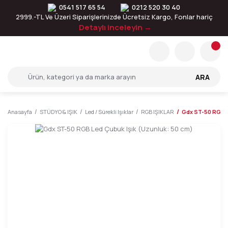
0541 517 65 54
0212 520 30 40
2999.-TL Ve Üzeri Siparişlerinizde Ücretsiz Kargo, Fonlar hariç
Detaylı inceleyin →
ARA
Anasayfa
STÜDYO & IŞIK
Led / Sürekli Işıklar
RGB IŞIKLAR
Gdx ST-50 RGB L