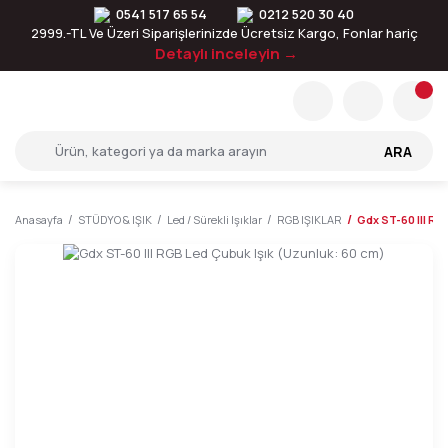
0541 517 65 54
0212 520 30 40
2999.-TL Ve Üzeri Siparişlerinizde Ücretsiz Kargo, Fonlar hariç
Detaylı inceleyin →
ARA
Anasayfa
STÜDYO & IŞIK
Led / Sürekli Işıklar
RGB IŞIKLAR
Gdx ST-60 III RG