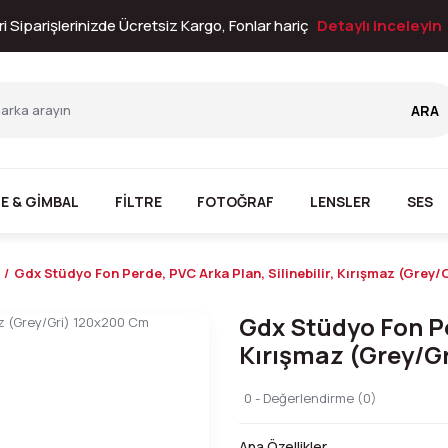
i Siparişlerinizde Ücretsiz Kargo, Fonlar hariç
Detaylı inceleyin
ARA
E & GİMBAL
FİLTRE
FOTOĞRAF
LENSLER
SES
Gdx Stüdyo Fon Perde, PVC Arka Plan, Silinebilir, Kırışmaz (Grey
Gdx Stüdyo Fon Per
Kırışmaz (Grey/G
0 - Değerlendirme (0)
Ana Özellikler