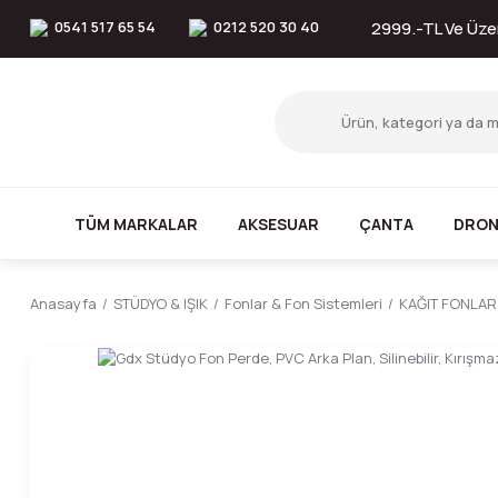
0541 517 65 54
0212 520 30 40
2999.-TL Ve Üzer
TÜM MARKALAR
AKSESUAR
ÇANTA
DRON
Anasayfa
STÜDYO & IŞIK
Fonlar & Fon Sistemleri
KAĞIT FONLAR