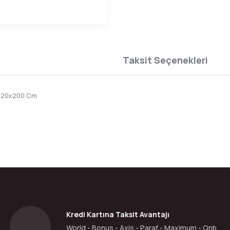
Taksit Seçenekleri
) 120x200 Cm
da yetersiz gördüğünüz noktaları öneri formunu kullanarak tarafımıza ilete
Bu ürüne ilk yorumu siz yapın!
Yorum Yaz
Kredi Kartına Taksit Avantajı
World - Bonus - Axis - Paraf - Maximum - Qnb