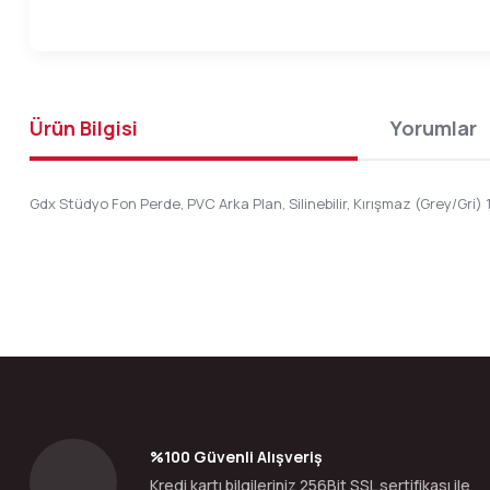
Ürün Bilgisi
Yorumlar
Gdx Stüdyo Fon Perde, PVC Arka Plan, Silinebilir, Kırışmaz (Grey/Gri
Bu ürünün fiyat bilgisi, resim, ürün açıklamalarında ve diğer konular
Görüş ve önerileriniz için teşekkür ederiz.
Ürün resmi kalitesiz, bozuk veya görüntülenemiyor.
Ürün açıklamasında eksik bilgiler bulunuyor.
Ürün bilgilerinde hatalar bulunuyor.
%100 Güvenli Alışveriş
Ürün fiyatı diğer sitelerden daha pahalı.
Kredi kartı bilgileriniz 256Bit SSL sertifikası ile
Bu ürüne benzer farklı alternatifler olmalı.