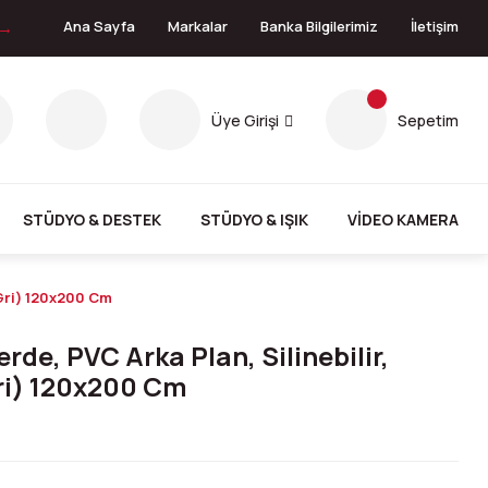
 →
Ana Sayfa
Markalar
Banka Bilgilerimiz
İletişim
Üye Girişi
Sepetim
STÜDYO & DESTEK
STÜDYO & IŞIK
VİDEO KAMERA
/Gri) 120x200 Cm
de, PVC Arka Plan, Silinebilir,
ri) 120x200 Cm