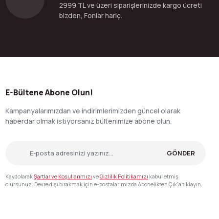
2999 TL ve üzeri siparişlerinizde kargo ücreti
bizden, Fonlar hariç.
E-Bültene Abone Olun!
Kampanyalarımızdan ve indirimlerimizden güncel olarak
haberdar olmak istiyorsanız bültenimize abone olun.
GÖNDER
Kaydolarak
Şartlar ve Koşullarımızı
ve
Gizlilik Politikamızı
kabul etmiş
olursunuz. Devre dışı bırakmak için e-postalarımızda Abonelikten Çık'a tıklayın.