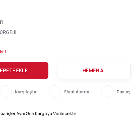
TL
0RGB.II
le!!
EPETE EKLE
HEMEN AL
Karşılaştır
Fiyat Alarmı
Paylaş
parişler Aynı Gün Kargoya Verilecektir