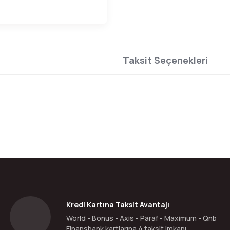
Taksit Seçenekleri
da yetersiz gördüğünüz noktaları öneri formunu kullanarak tarafımıza ilete
Bu ürüne ilk yorumu siz yapın!
Yorum Yaz
Kredi Kartına Taksit Avantajı
World - Bonus - Axis - Paraf - Maximum - Qnb
Finansbank kartlarına 4 taksit imkanı