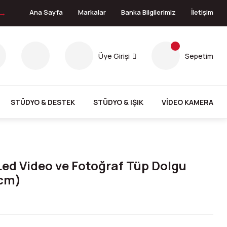
 →
Ana Sayfa
Markalar
Banka Bilgilerimiz
İletişim
Üye Girişi
Sepetim
STÜDYO & DESTEK
STÜDYO & IŞIK
VİDEO KAMERA
)
Led Video ve Fotoğraf Tüp Dolgu
 cm)