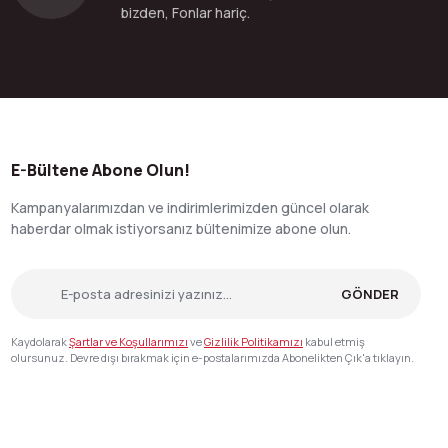
bizden, Fonlar hariç.
E-Bültene Abone Olun!
Kampanyalarımızdan ve indirimlerimizden güncel olarak
haberdar olmak istiyorsanız bültenimize abone olun.
GÖNDER
Kaydolarak
Şartlar ve Koşullarımızı
ve
Gizlilik Politikamızı
kabul etmiş
olursunuz. Devre dışı bırakmak için e-postalarımızda Abonelikten Çık'a tıklayın.