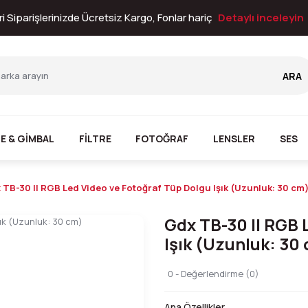
i Siparişlerinizde Ücretsiz Kargo, Fonlar hariç
Detaylı inceleyin
ARA
E & GİMBAL
FİLTRE
FOTOĞRAF
LENSLER
SES
 TB-30 II RGB Led Video ve Fotoğraf Tüp Dolgu Işık (Uzunluk: 30 cm
Gdx TB-30 II RGB 
Işık (Uzunluk: 30
0 - Değerlendirme (0)
Ana Özellikler