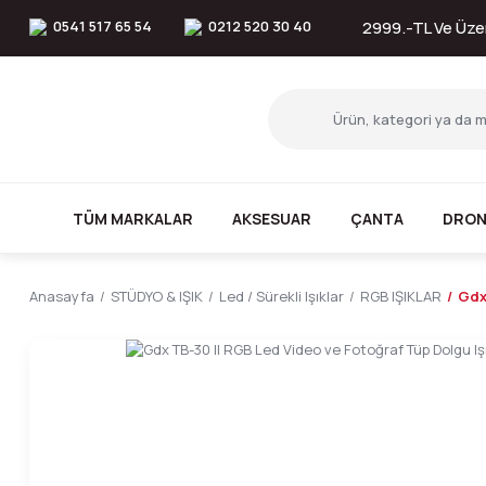
0541 517 65 54
0212 520 30 40
2999.-TL Ve Üzer
TÜM MARKALAR
AKSESUAR
ÇANTA
DRON
Anasayfa
STÜDYO & IŞIK
Led / Sürekli Işıklar
RGB IŞIKLAR
Gdx