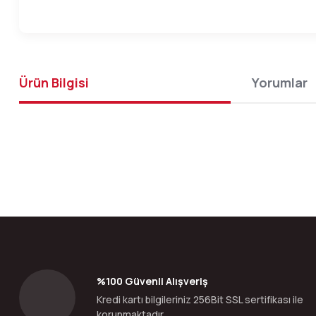
Ürün Bilgisi
Yorumlar
Bu ürünün fiyat bilgisi, resim, ürün açıklamalarında ve diğer konular
Görüş ve önerileriniz için teşekkür ederiz.
Ürün resmi kalitesiz, bozuk veya görüntülenemiyor.
Ürün açıklamasında eksik bilgiler bulunuyor.
Ürün bilgilerinde hatalar bulunuyor.
%100 Güvenli Alışveriş
Ürün fiyatı diğer sitelerden daha pahalı.
Kredi kartı bilgileriniz 256Bit SSL sertifikası ile
Bu ürüne benzer farklı alternatifler olmalı.
korunmaktadır.