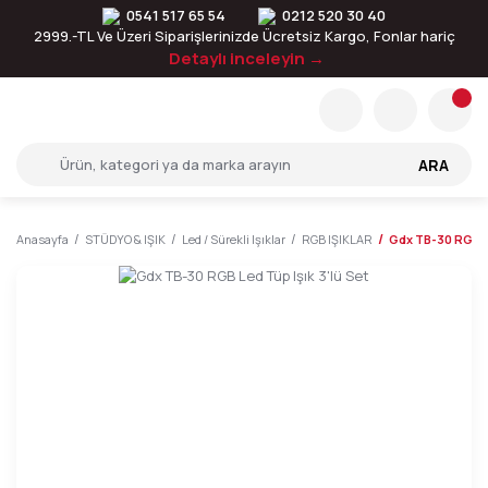
0541 517 65 54
0212 520 30 40
2999.-TL Ve Üzeri Siparişlerinizde Ücretsiz Kargo, Fonlar hariç
Detaylı inceleyin →
ARA
Anasayfa
STÜDYO & IŞIK
Led / Sürekli Işıklar
RGB IŞIKLAR
Gdx TB-30 RGB Le