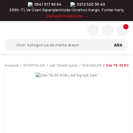
0541 517 65 54
0212 520 30 40
2999.-TL Ve Üzeri Siparişlerinizde Ücretsiz Kargo, Fonlar hariç
Detaylı inceleyin →
ARA
Anasayfa
STÜDYO & IŞIK
Led / Sürekli Işıklar
RGB IŞIKLAR
Gdx TB-30 RGB Le